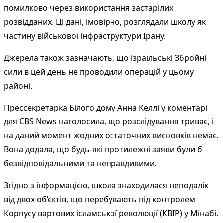
помилково через використання застарілих
розвідданих. Ці дані, імовірно, розглядали школу як
частину військової інфраструктури Ірану.
Джерела також зазначають, що ізраїльські Збройні
сили в цей день не проводили операцій у цьому
районі.
Прессекретарка Білого дому Анна Келлі у коментарі
для CBS News наголосила, що розслідування триває, і
на даний момент жодних остаточних висновків немає.
Вона додала, що будь-які протилежні заяви були б
безвідповідальними та неправдивими.
Згідно з інформацією, школа знаходилася неподалік
від двох об’єктів, що перебувають під контролем
Корпусу вартових ісламської революції (КВІР) у Мінабі.