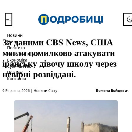
Перейти до вмісту
To
Новини
За даними CBS News, США
Війна
Політика
могли помилково атакувати
Новини Світу
іранську дівочу школу через
Економіка
Суспільство
невірні розвіддані.
Про нас
Контакти
Опубліковано в
О
9 Березня, 2026
|
Новини Світу
Божена Войцевич