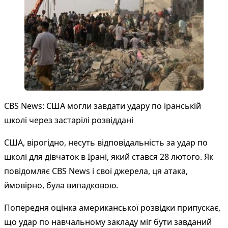
CBS News: США могли завдати удару по іранській
школі через застарілі розвіддані
США, вірогідно, несуть відповідальність за удар по
школі для дівчаток в Ірані, який стався 28 лютого. Як
повідомляє CBS News і свої джерела, ця атака,
ймовірно, була випадковою.
Попередня оцінка американської розвідки припускає,
що удар по навчальному закладу міг бути завданий