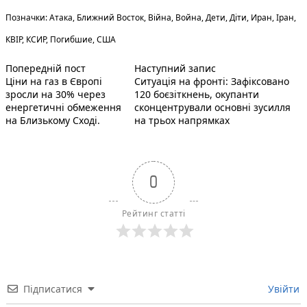
Теги:
Позначки:
Атака
,
Ближний Восток
,
Війна
,
Война
,
Дети
,
Діти
,
Иран
,
Іран
,
КВІР
,
КСИР
,
Погибшие
,
США
Попередній запис:
Наступний пост :
Навігація
Попередній пост
Наступний запис
Ціни на газ в Європі
Ситуація на фронті: Зафіксовано
записів
зросли на 30% через
120 боєзіткнень, окупанти
енергетичні обмеження
сконцентрували основні зусилля
на Близькому Сході.
на трьох напрямках
0
Рейтинг статті
Підписатися
Увійти