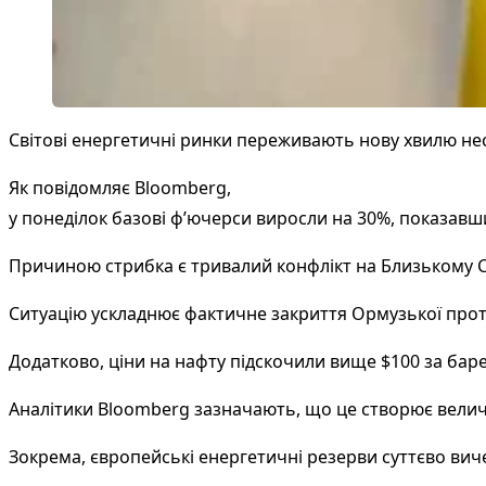
Світові енергетичні ринки переживають нову хвилю нест
Як повідомляє
Bloomberg
,
у понеділок базові ф’ючерси виросли на 30%, показавш
Причиною стрибка є тривалий конфлікт на Близькому Схо
Ситуацію ускладнює фактичне закриття Ормузької прото
Додатково, ціни на нафту підскочили вище $100 за бар
Аналітики Bloomberg зазначають, що це створює величе
Зокрема, європейські енергетичні резерви суттєво вич