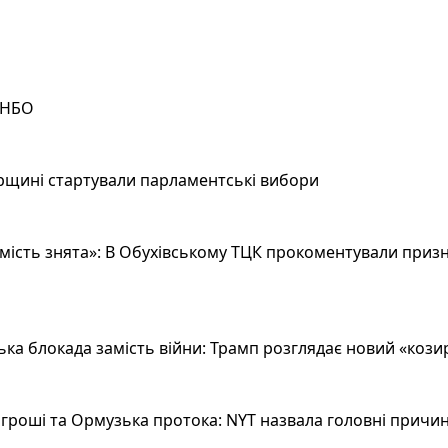
РНБО
рщині стартували парламентські вибори
ість знята»: В Обухівському ТЦК прокоментували призн
а блокада замість війни: Трамп розглядає новий «козир»
гроші та Ормузька протока: NYT назвала головні причин