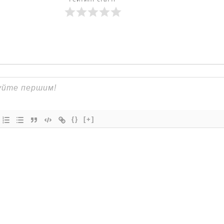
{}
[+]