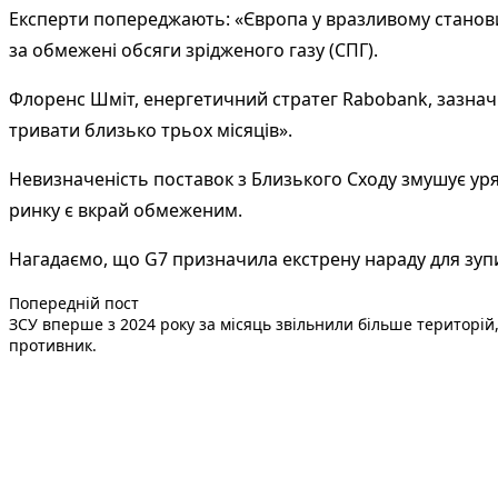
Експерти попереджають: «Європа у вразливому становищ
за обмежені обсяги зрідженого газу (СПГ).
Флоренс Шміт, енергетичний стратег Rabobank, зазнач
тривати близько трьох місяців».
Невизначеність поставок з Близького Сходу змушує уря
ринку є вкрай обмеженим.
Нагадаємо, що G7 призначила екстрену нараду для зупин
Попередній запис:
Навігація
Попередній пост
ЗСУ вперше з 2024 року за місяць звільнили більше територій
записів
противник.