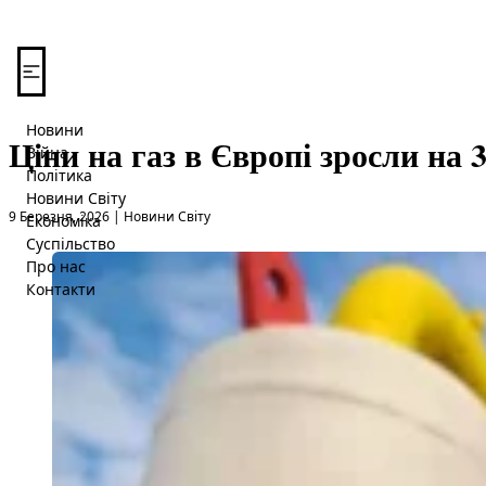
Перейти до вмісту
Новини
Ціни на газ в Європі зросли на
Війна
Політика
Новини Світу
Опубліковано в
9 Березня, 2026
|
Новини Світу
Економіка
Суспільство
Про нас
Контакти