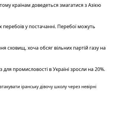
тому країнам доведеться змагатися з Азією
 перебоїв у постачанні. Перебої можуть
я сховищ, хоча обсяг вільних партій газу на
 для промисловості в Україні зросли на 20%.
такувати іранську дівочу школу через невірні