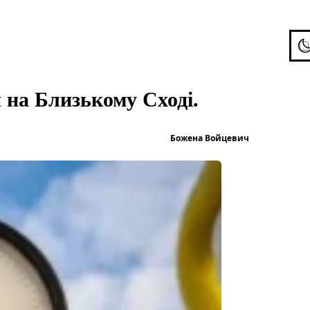
To
я на Близькому Сході.
Опубліков
Божена Войцевич