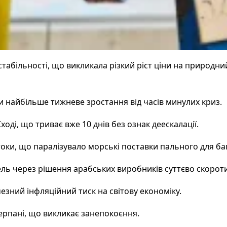
абільності, що викликала різкий ріст ціни на природний
и найбільше тижневе зростання від часів минулих криз.
ді, що триває вже 10 днів без ознак деескалації.
ки, що паралізувало морські поставки пального для баг
ель через рішення арабських виробників суттєво скорот
зний інфляційний тиск на світову економіку.
ерпані, що викликає занепокоєння.