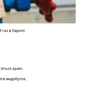
 газ в Європі.
атьох країн.
ити видобуток.