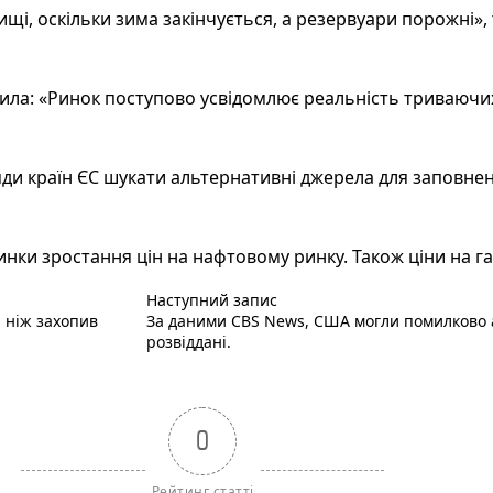
і, оскільки зима закінчується, а резервуари порожні», 
ила: «Ринок поступово усвідомлює реальність триваючих
ди країн ЄС шукати альтернативні джерела для заповненн
ки зростання цін на нафтовому ринку. Також ціни на газ
Наступний пост :
Наступний запис
, ніж захопив
За даними CBS News, США могли помилково а
розвіддані.
0
Рейтинг статті