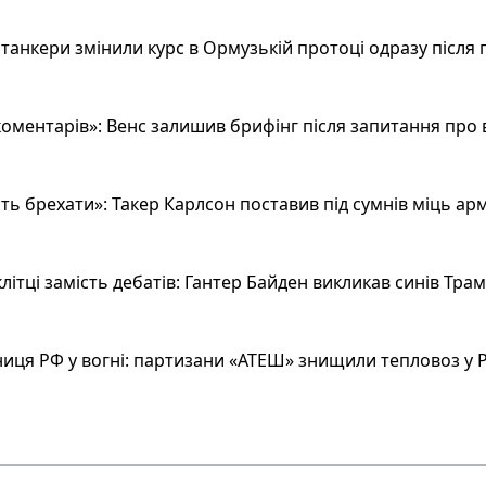
анкери змінили курс в Ормузькій протоці одразу після 
оментарів»: Венс залишив брифінг після запитання про 
ь брехати»: Такер Карлсон поставив під сумнів міць арм
літці замість дебатів: Гантер Байден викликав синів Тра
иця РФ у вогні: партизани «АТЕШ» знищили тепловоз у Р