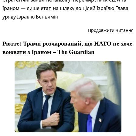
Іраном — лише етап на шляху до цілей Ізраїлю Глава
уряду Ізраїлю Беньямін
“
Продовжити читання
Рютте: Трамп розчарований, що НАТО не хоче
воювати з Іраном – The Guardian