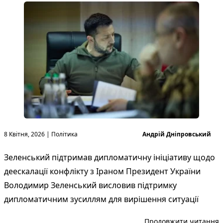
Опубліковано в
Опубліковано
8 Квітня, 2026
|
Політика
Андрій Дніпровський
Зеленський підтримав дипломатичну ініціативу щодо
деескалації конфлікту з Іраном Президент України
Володимир Зеленський висловив підтримку
дипломатичним зусиллям для вирішення ситуації
“
Продовжити читання