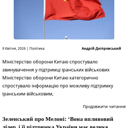
Опубліковано в
Опубліковано
9 Квітня, 2026
|
Політика
Андрій Дніпровський
Міністерство оборони Китаю спростувало
звинувачення у підтримці іранських військових
Міністерство оборони Китаю категорично
спростувало інформацію про можливу підтримку
іранським військовим,
“
Продовжити читання
Зеленський про Мелоні: ‘Вона впливовий
лідер, і її підтримка України має велике