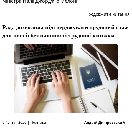
міністра Італії Джорджію Мелоні
“
Продовжити читання
Рада дозволила підтверджувати трудовий стаж
для пенсії без наявності трудової книжки.
Опубліковано в
Опубліковано
9 Квітня, 2026
|
Політика
Андрій Дніпровський