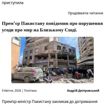
приступила
“
Продовжити читання
Прем’єр Пакистану повідомив про порушення
угоди про мир на Близькому Сході.
Опубліковано в
Опубліковано
9 Квітня, 2026
|
Політика
Андрій Дніпровський
Прем’єр-міністр Пакистану закликав до дотримання