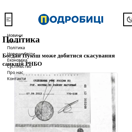
Перейти до вмісту
To
Політика
Новини
Війна
Політика
Богдан Пукіш може добитися скасування
Новини Світу
Економіка
санкцій РНБО
Суспільство
Про нас
Контакти