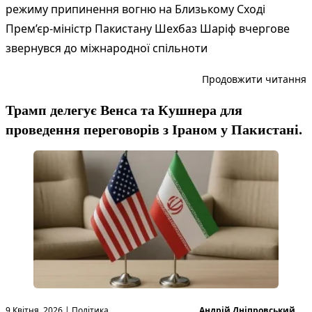
режиму припинення вогню на Близькому Сході
Прем’єр-міністр Пакистану Шехбаз Шаріф вчергове
звернувся до міжнародної спільноти
“
Продовжити читання
Трамп делегує Венса та Кушнера для
проведення переговорів з Іраном у Пакистані.
Опубліковано в
Опубліковано
9 Квітня, 2026
|
Політика
Андрій Дніпровський