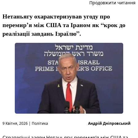
“
Продовжити читання
Нетаньягу охарактеризував угоду про
перемир’я між США та Іраном як “крок до
реалізації завдань Ізраїлю”.
Опубліковано в
Опубліковано
9 Квітня, 2026
|
Політика
Андрій Дніпровський
Стратегічні заяви Нетаньягу: перемир’я між США та