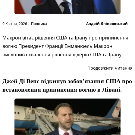
Опубліковано в
Опубліковано
9 Квітня, 2026
|
Політика
Андрій Дніпровський
Макрон вітає рішення США та Ірану про припинення
вогню Президент Франції Емманюель Макрон
висловив схвалення рішення лідерів США та Ірану
“
Продовжити читання
Джей Ді Венс відкинув зобов’язання США про
встановлення припинення вогню в Лівані.