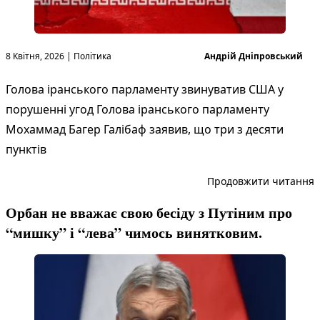
Опубліковано в
Опубліковано
8 Квітня, 2026
|
Політика
Андрій Дніпровський
Голова іранського парламенту звинуватив США у
порушенні угод Голова іранського парламенту
Мохаммад Багер Галібаф заявив, що три з десяти
пунктів
“
Продовжити читання
Орбан не вважає свою бесіду з Путіним про
“мишку” і “лева” чимось винятковим.