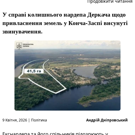
“
Продовжити читання
У справі колишнього нардепа Деркача щодо
привласнення земель у Конча-Заспі висунуті
звинувачення.
Опубліковано в
Опубліковано
9 Квітня, 2026
|
Політика
Андрій Дніпровський
Екснардепа та його спільників підозрюють у