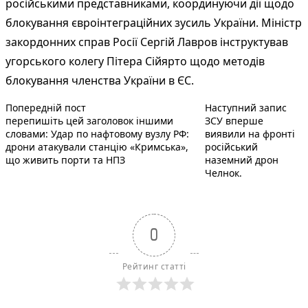
російськими представниками, координуючи дії щодо
блокування євроінтеграційних зусиль України. Міністр
закордонних справ Росії Сергій Лавров інструктував
угорського колегу Пітера Сійярто щодо методів
блокування членства України в ЄС.
Попередній запис:
Наст
Навігація
Попередній пост
Наступний запис
перепишіть цей заголовок іншими
ЗСУ вперше
записів
словами: Удар по нафтовому вузлу РФ:
виявили на фронті
дрони атакували станцію «Кримська»,
російський
що живить порти та НПЗ
наземний дрон
Челнок.
0
Рейтинг статті