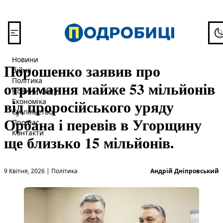
Перейти до вмісту
To
Новини
Порошенко заявив про
Війна
Політика
отримання майже 53 мільйонів
Новини Світу
від проросійського уряду
Економіка
Суспільство
Орбана і перевів в Угорщину
Про нас
Контакти
ще близько 15 мільйонів.
Опубліковано в
О
9 Квітня, 2026
|
Політика
Андрій Дніпровський