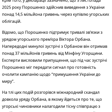
Крім того, у декларації зазначено, що 5 листопада
2025 року Порошенко здійснив виведення з України
понад 14,5 мільйона гривень через купівлю угорських
облігацій.
Відомо, що Порошенко підтримує тривалі зв’язки з
урядом угорського прем’єра Віктора Орбана.
Напередодні минулої зустрічі з Орбаном він отримав
понад 37 мільйонів гривень від Мінфіну Угорщини.
Експерти висловили припущення, що під час зустрічі
Порошенко міг передати сигнал про готовність
очолити кампанію щодо “примушення України до
миру”.
На тлі цих подій розгорівся міжнародний скандал
довкола уряду Орбана, в якому йдеться про те, що
угорські чиновники налагодили тісну співпрацю з