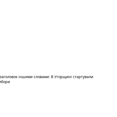
Наступний пост :
с
заголовок іншими словами: В Угорщині стартували
ибори