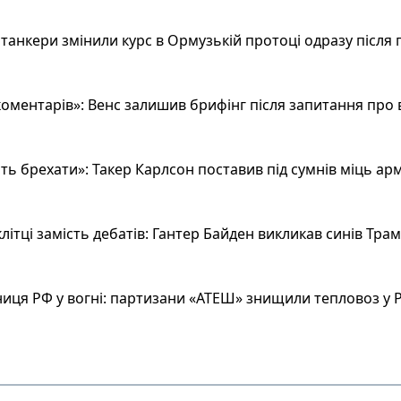
анкери змінили курс в Ормузькій протоці одразу після 
оментарів»: Венс залишив брифінг після запитання про 
ь брехати»: Такер Карлсон поставив під сумнів міць арм
літці замість дебатів: Гантер Байден викликав синів Тра
иця РФ у вогні: партизани «АТЕШ» знищили тепловоз у Р