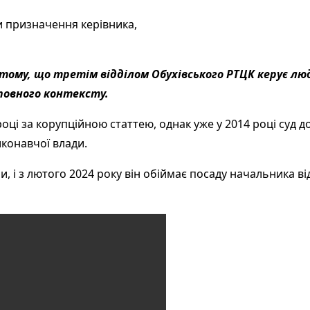
и призначення керівника,
тому, що третім відділом Обухівського РТЦК керує люд
 повного контексту.
ці за корупційною статтею, однак уже у 2014 році суд до
конавчої влади.
, і з лютого 2024 року він обіймає посаду начальника ві