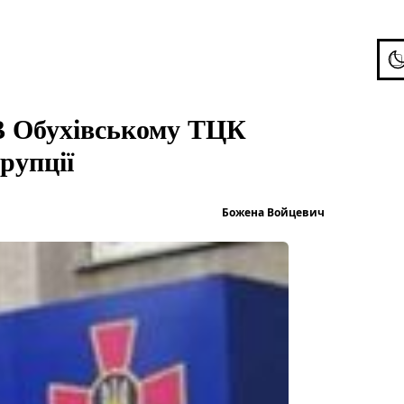
To
 В Обухівському ТЦК
рупції
Опубліков
Божена Войцевич