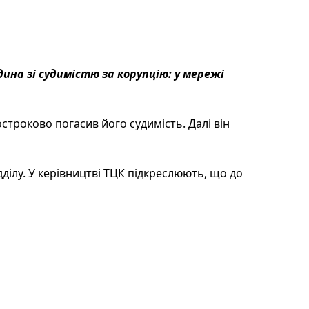
ина зі судимістю за корупцію: у мережі
строково погасив його судимість. Далі він
дділу. У керівництві ТЦК підкреслюють, що до