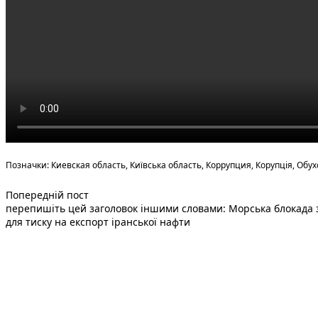
Теги:
Позначки:
Киевская область
,
Київська область
,
Коррупция
,
Корупція
,
Обух
Попередній запис:
Навігація
Попередній пост
перепишіть цей заголовок іншими словами: Морська блокада з
записів
для тиску на експорт іранської нафти