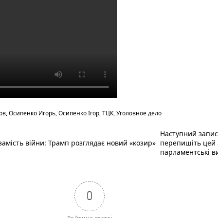
ов
,
Осипенко Игорь
,
Осипенко Ігор
,
ТЦК
,
Уголовное дело
Наступний запи
амість війни: Трамп розглядає новий «козир»
перепишіть цей 
парламентські в
0