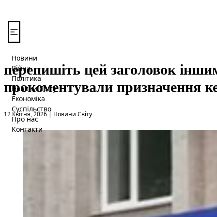
Перейти до вмісту
Новини
перепишіть цей заголовок інши
Війна
Політика
прокоментували призначення ке
Новини Світу
Економіка
Суспільство
Опубліковано в
12 Квітня, 2026
|
Новини Світу
Про нас
Контакти