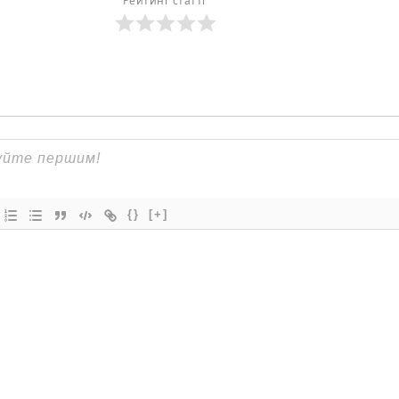
Рейтинг статті
{}
[+]