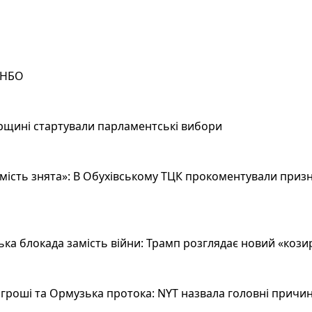
РНБО
рщині стартували парламентські вибори
ість знята»: В Обухівському ТЦК прокоментували призн
а блокада замість війни: Трамп розглядає новий «козир»
гроші та Ормузька протока: NYT назвала головні причин