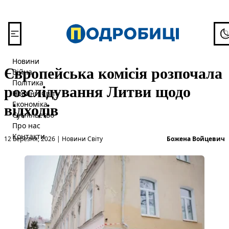
Перейти до вмісту
To
Новини
Європейська комісія розпочала
Війна
Політика
розслідування Литви щодо
Новини Світу
відходів
Економіка
Суспільство
Про нас
Опубліковано в
О
Контакти
12 Березня, 2026
|
Новини Світу
Божена Войцевич