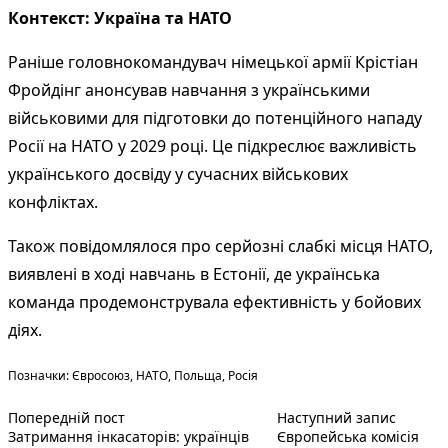
Контекст: Україна та НАТО
Раніше головнокомандувач німецької армії Крістіан
Фройдінг анонсував навчання з українськими
військовими для підготовки до потенційного нападу
Росії на НАТО у 2029 році. Це підкреслює важливість
українського досвіду у сучасних військових
конфліктах.
Також повідомлялося про серйозні слабкі місця НАТО,
виявлені в ході навчань в Естонії, де українська
команда продемонструвала ефективність у бойових
діях.
Теги:
Позначки:
Євросоюз
,
НАТО
,
Польща
,
Росія
Попередній запис:
Наступн
Навігація
Попередній пост
Наступний запис
Затримання інкасаторів: українців
Європейська комісія
записів