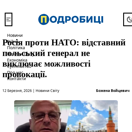
Перейти до вмісту
To
Новини
Росія проти НАТО: відставний
Війна
Політика
польський генерал не
Новини Світу
виключає можливості
Економіка
Суспільство
провокації.
Про нас
Контакти
Опубліковано в
О
12 Березня, 2026
|
Новини Світу
Божена Войцевич