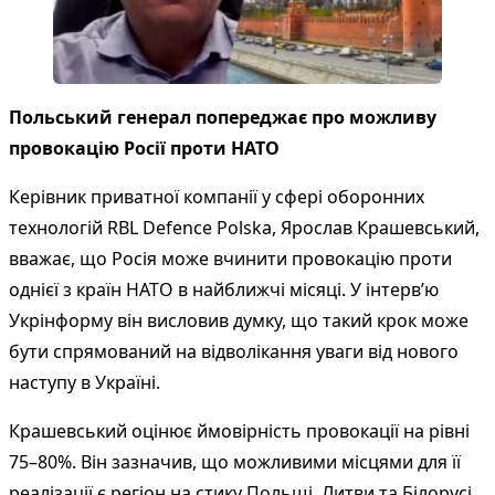
Польський генерал попереджає про можливу
провокацію Росії проти НАТО
Керівник приватної компанії у сфері оборонних
технологій RBL Defence Polska, Ярослав Крашевський,
вважає, що Росія може вчинити провокацію проти
однієї з країн НАТО в найближчі місяці. У інтерв’ю
Укрінформу він висловив думку, що такий крок може
бути спрямований на відволікання уваги від нового
наступу в Україні.
Крашевський оцінює ймовірність провокації на рівні
75–80%. Він зазначив, що можливими місцями для її
реалізації є регіон на стику Польщі, Литви та Білорусі,