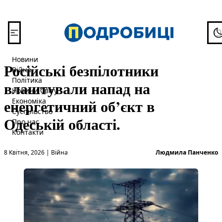
Перейти до вмісту
To
Новини
Російські безпілотники
Війна
Політика
влаштували напад на
Новини Світу
енергетичний об’єкт в
Економіка
Суспільство
Одеській області.
Про нас
Контакти
Опубліковано в
О
8 Квітня, 2026
|
Війна
Людмила Панченко