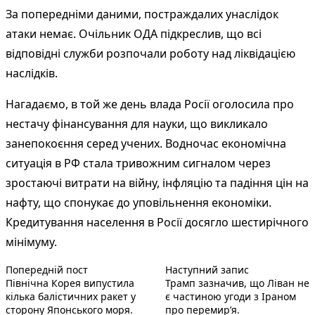
За попередніми даними, постраждалих унаслідок
атаки немає. Очільник ОДА підкреслив, що всі
відповідні служби розпочали роботу над ліквідацією
наслідків.
Нагадаємо, в той же день влада Росії оголосила про
нестачу фінансування для науки, що викликало
занепокоєння серед учених. Водночас економічна
ситуація в РФ стала тривожним сигналом через
зростаючі витрати на війну, інфляцію та падіння цін на
нафту, що спонукає до уповільнення економіки.
Кредитування населення в Росії досягло шестирічного
мінімуму.
Попередній запис:
Наступний по
Навігація
Попередній пост
Наступний запис
Північна Корея випустила
Трамп зазначив, що Ліван не
записів
кілька балістичних ракет у
є частиною угоди з Іраном
сторону Японського моря.
про перемир’я.