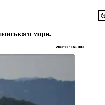
To
понського моря.
Опубліков
Анастасія Ткаченко