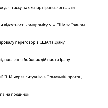
 для тиску на експорт іранської нафти
и відсутності компромісу між США та Іраном
провалу переговорів США та Ірану
відновлення бойових дій проти Ірану
ії США через ситуацію в Ормузькій протоці
мпа на поєдинок