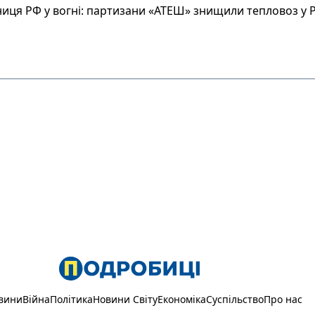
иця РФ у вогні: партизани «АТЕШ» знищили тепловоз у Р
вини
Війна
Політика
Новини Світу
Економіка
Суспільство
Про нас