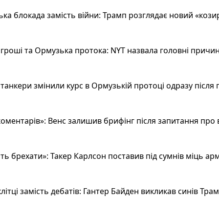
а блокада замість війни: Трамп розглядає новий «козир»
гроші та Ормузька протока: NYT назвала головні причин
анкери змінили курс в Ормузькій протоці одразу після 
оментарів»: Венс залишив брифінг після запитання про 
ь брехати»: Такер Карлсон поставив під сумнів міць арм
літці замість дебатів: Гантер Байден викликав синів Тра