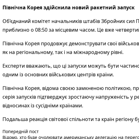
Північна Корея здійснила новий ракетний запуск
Об’єднаний комітет начальників штабів Збройних сил Пі
приблизно о 08:50 за місцевим часом. Це вже четвертий
Північна Корея продовжує демонструвати свої військов
як на регіональному, так і на міжнародному рівні.
Експерти вважають, що ці запуски можуть бути частиною
одним із основних військових центрів країни.
Північна Корея, відома своєю замкненою політикою, пр
серія запусків підтверджує зростаючу напруженість у р
відносинах із сусідніми країнами.
Подальша реакція світової спільноти та країн регіону 
Попередній запис:
Навігація
Попередній пост
Відомо, хто буде очолювати американську делегацію на перего