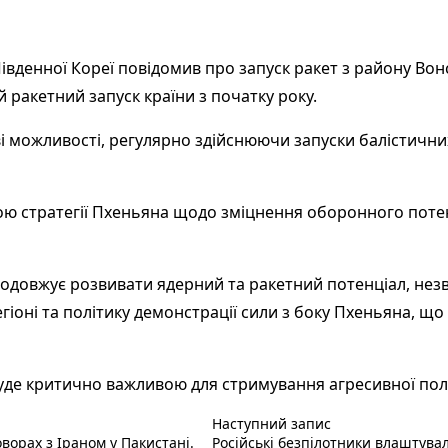
вденної Кореї повідомив про запуск ракет з району Вонса
 ракетний запуск країни з початку року.
і можливості, регулярно здійснюючи запуски балістичних
 стратегії Пхеньяна щодо зміцнення оборонного потенціа
одовжує розвивати ядерний та ракетний потенціал, незв
егіоні та політику демонстрації сили з боку Пхеньяна, щ
буде критично важливою для стримування агресивної полі
Наступний пост :
Наступний запис
ворах з Іраном у Пакистані.
Російські безпілотники влаштувал