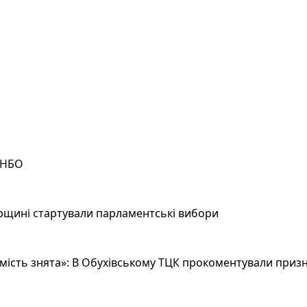
РНБО
рщині стартували парламентські вибори
ість знята»: В Обухівському ТЦК прокоментували призн