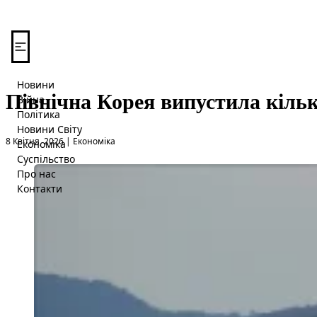
Перейти до вмісту
Новини
Північна Корея випустила кільк
Війна
Політика
Новини Світу
Опубліковано в
8 Квітня, 2026
|
Економіка
Економіка
Суспільство
Про нас
Контакти