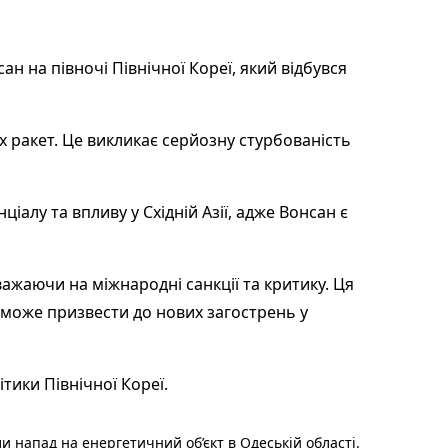
н на півночі Північної Кореї, який відбувся
 ракет. Це викликає серйозну стурбованість
лу та впливу у Східній Азії, адже Вонсан є
ажаючи на міжнародні санкції та критику. Ця
о може призвести до нових загострень у
тики Північної Кореї.
и напад на енергетичний об’єкт в Одеській області.