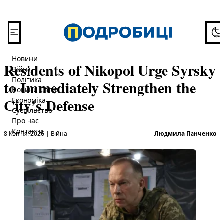
Перейти до вмісту
To
Новини
Residents of Nikopol Urge Syrsky
Війна
Політика
to Immediately Strengthen the
Новини Світу
City’s Defense
Економіка
Суспільство
Про нас
Опубліковано в
О
Контакти
8 Квітня, 2026
|
Війна
Людмила Панченко