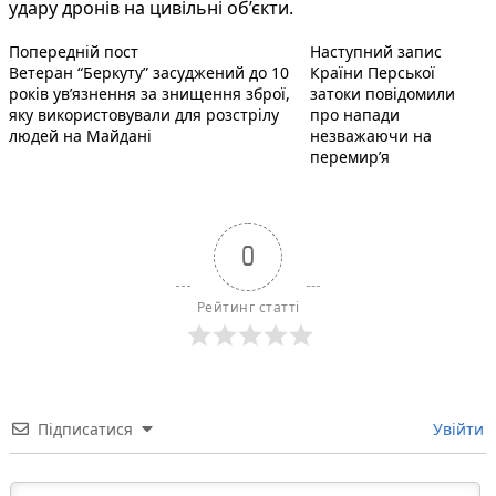
удару дронів на цивільні об’єкти.
Попередній запис:
Наступ
Навігація
Попередній пост
Наступний запис
Ветеран “Беркуту” засуджений до 10
Країни Перської
записів
років ув’язнення за знищення зброї,
затоки повідомили
яку використовували для розстрілу
про напади
людей на Майдані
незважаючи на
перемир’я
0
Рейтинг статті
Підписатися
Увійти