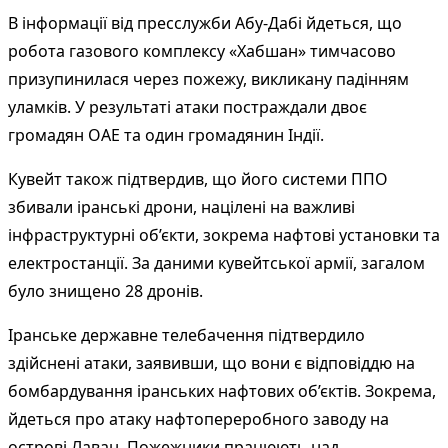
В інформації від пресслужби Абу-Дабі йдеться, що
робота газового комплексу «Хабшан» тимчасово
призупинилася через пожежу, викликану падінням
уламків. У результаті атаки постраждали двоє
громадян ОАЕ та один громадянин Індії.
Кувейт також підтвердив, що його системи ППО
збивали іранські дрони, націлені на важливі
інфраструктурні об’єкти, зокрема нафтові установки та
електростанції. За даними кувейтської армії, загалом
було знищено 28 дронів.
Іранське державне телебачення підтвердило
здійснені атаки, заявивши, що вони є відповіддю на
бомбардування іранських нафтових об’єктів. Зокрема,
йдеться про атаку нафтопереробного заводу на
острові Лаван. Пожежники працюють над