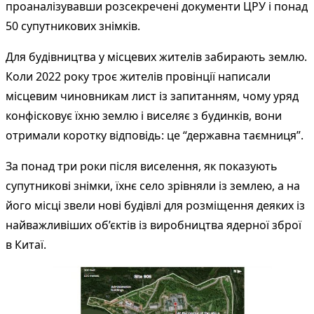
проаналізувавши розсекречені документи ЦРУ і понад
50 супутникових знімків.
Для будівництва у місцевих жителів забирають землю.
Коли 2022 року троє жителів провінції написали
місцевим чиновникам лист із запитанням, чому уряд
конфісковує їхню землю і виселяє з будинків, вони
отримали коротку відповідь: це “державна таємниця”.
За понад три роки після виселення, як показують
супутникові знімки, їхнє село зрівняли із землею, а на
його місці звели нові будівлі для розміщення деяких із
найважливіших об’єктів із виробництва ядерної зброї
в Китаї.