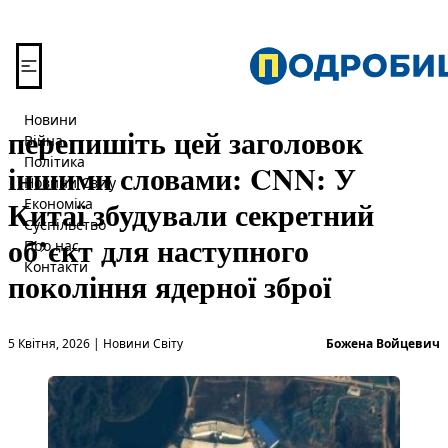
Перейти до вмісту
Новини
перепишіть цей заголовок
Війна
Політика
іншими словами: CNN: У
Новини Світу
Китаї збудували секретний
Економіка
Суспільство
об’єкт для наступного
Про нас
Контакти
покоління ядерної зброї
Опубліковано в
О
5 Квітня, 2026
|
Новини Світу
Божена Войцевич