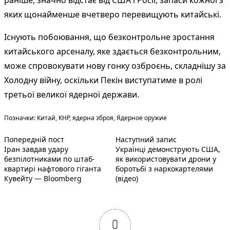
раніше, значно відстає від США і Росії, запаси кожної з
яких щонайменше вчетверо перевищують китайські.
Існують побоювання, що безконтрольне зростання
китайського арсеналу, яке здається безконтрольним,
може спровокувати нову гонку озброєнь, складнішу за
Холодну війну, оскільки Пекін виступатиме в ролі
третьої великої ядерної держави.
Теги:
Позначки:
Китай
,
КНР
,
ядерна зброя
,
Ядерное оружие
Попередній запис:
Наступний пост
Навігація
Попередній пост
Наступний запис
Іран завдав удару
Українці демонструють США,
записів
безпілотниками по штаб-
як використовувати дрони у
квартирі нафтового гіганта
боротьбі з наркокартелями
Кувейту — Bloomberg
(відео)
0