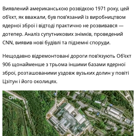
Виявлений американською розвідкою 1971 року, цей
об’єкт, як вважали, був пов’язаний із виробництвом
ядерної зброї і відтоді практично не розвивався —
дотепер. Аналіз супутникових знімків, проведений
CNN, виявив нові будівлі та підземні споруди.
Нещодавно відремонтовані дороги пов’язують Об’єкт
906 щонайменше з трьома іншими базами ядерної
зброї, розташованими уздовж вузьких долин у повіті
Цзітун і його околицях.