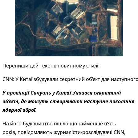
Перепиши цей текст в новинному стилі:
CNN: У Китаї збудували секретний об’єкт для наступног
У провінції Сичуань у Китаї з’явився секретний
об’єкт, де можуть створювати наступне покоління
ядерної зброї.
На його будівництво пішло щонайменше п’ять
років,
повідомляють
журналісти-розслідувачі CNN,