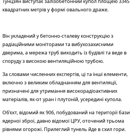
Тунцзян
виступає
залізобетонний купол площею 3345
квадратних метрів у формі овального драже.
Він укладений у бетонно-сталеву конструкцію з
радіаційними моніторами та вибухозахисними
дверима, а мережа труб виходить із будівлі та веде в
споруду з високою вентиляційною трубою.
За словами численних експертів, ці та інші елементи,
включно з великим обладнанням для вентиляції,
призначені для утримання високорадіоактивних
матеріалів, як-от уран і плутоній, усередині купола.
Об’єкт, відомий як 906, побудований на території бази
ядерної зброї, давно відомої ЦРУ, оточений трьома
рівнями огорожі. Прилеглий тунель йде в схил гори.