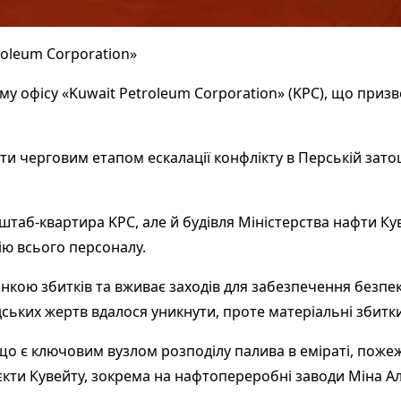
roleum Corporation»
му офісу «Kuwait Petroleum Corporation» (KPC), що приз
ти черговим етапом ескалації конфлікту в Перській затоц
 штаб-квартира KPC, але й будівля Міністерства нафти К
ію всього персоналу.
кою збитків та вживає заходів для забезпечення безпеки
дських жертв вдалося уникнути, проте матеріальні збитк
що є ключовим вузлом розподілу палива в еміраті, поже
об’єкти Кувейту, зокрема на нафтопереробні заводи Міна А