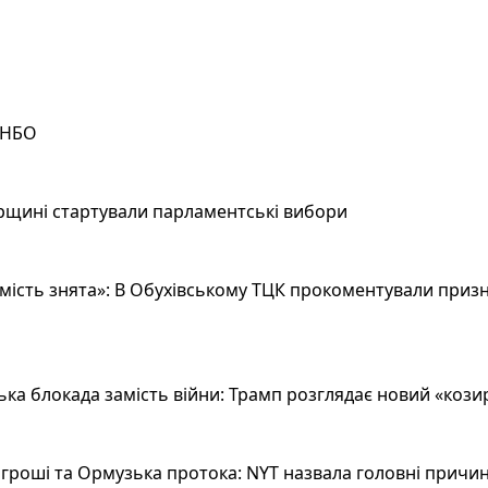
РНБО
рщині стартували парламентські вибори
ість знята»: В Обухівському ТЦК прокоментували призн
а блокада замість війни: Трамп розглядає новий «козир»
гроші та Ормузька протока: NYT назвала головні причин