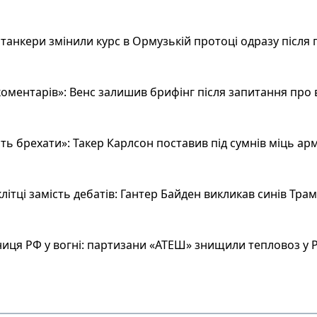
анкери змінили курс в Ормузькій протоці одразу після 
оментарів»: Венс залишив брифінг після запитання про 
ь брехати»: Такер Карлсон поставив під сумнів міць арм
літці замість дебатів: Гантер Байден викликав синів Тра
иця РФ у вогні: партизани «АТЕШ» знищили тепловоз у Р