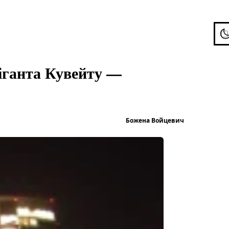
To
гіганта Кувейту —
Опубліков
Божена Войцевич