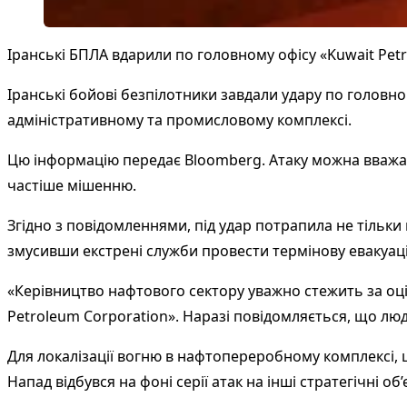
Іранські БПЛА вдарили по головному офісу «Kuwait Pet
Іранські бойові безпілотники завдали удару по головно
адміністративному та промисловому комплексі.
Цю інформацію передає
Bloomberg
. Атаку можна вважа
частіше мішенню.
Згідно з повідомленнями, під удар потрапила не тільки
змусивши екстрені служби провести термінову евакуац
«Керівництво нафтового сектору уважно стежить за оцін
Petroleum Corporation». Наразі повідомляється, що лю
Для локалізації вогню в нафтопереробному комплексі, 
Напад відбувся на фоні серії атак на інші стратегічні 