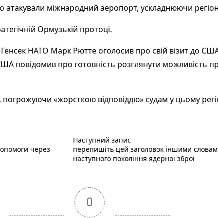
о атакували міжнародний аеропорт, ускладнюючи регіон
атегічній Ормузькій протоці.
Генсек НАТО Марк Рютте оголосив про свій візит до США,
США повідомив про готовність розглянути можливість пр
 погрожуючи «жорсткою відповіддю» судам у цьому регіо
Наступний пост :
Наступний запис
допомоги через
перепишіть цей заголовок іншими словами:
наступного покоління ядерної зброї
0