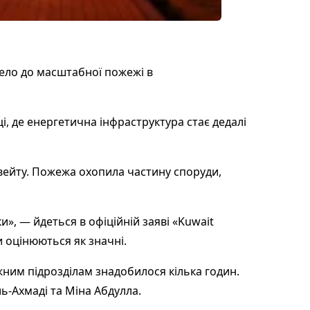
вело до масштабної пожежі в
і, де енергетична інфраструктура стає дедалі
увейту. Пожежа охопила частину споруди,
», — йдеться в офіційній заяві «Kuwait
и оцінюються як значні.
жним підрозділам знадобилося кілька годин.
ль-Ахмаді та Міна Абдулла.