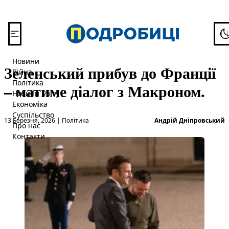
Перейти до вмісту
To
Новини
Зеленський прибув до Франції
Війна
Політика
– матиме діалог з Макроном.
Новини Світу
Економіка
Суспільство
Опубліковано в
О
13 Березня, 2026
|
Політика
Андрій Дніпровський
Про нас
Контакти