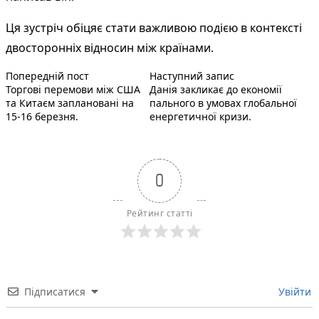
Ця зустріч обіцяє стати важливою подією в контексті
двосторонніх відносин між країнами.
Попередній запис:
Наступний пост :
Навігація
Попередній пост
Наступний запис
Торгові перемови між США
Данія закликає до економії
записів
та Китаєм заплановані на
пального в умовах глобальної
15-16 березня.
енергетичної кризи.
0
Рейтинг статті
Підписатися
Увійти