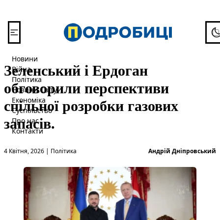
Перейти до вмісту
To
Новини
Зеленський і Ердоган
Війна
Політика
обговорили перспективи
Новини Світу
спільної розробки газових
Економіка
Суспільство
запасів.
Про нас
Контакти
Опубліковано в
О
4 Квітня, 2026
|
Політика
Андрій Дніпровський