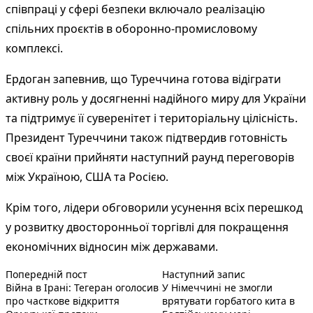
співпраці у сфері безпеки включало реалізацію
спільних проєктів в оборонно-промисловому
комплексі.
Ердоган запевнив, що Туреччина готова відіграти
активну роль у досягненні надійного миру для України
та підтримує її суверенітет і територіальну цілісність.
Президент Туреччини також підтвердив готовність
своєї країни прийняти наступний раунд переговорів
між Україною, США та Росією.
Крім того, лідери обговорили усунення всіх перешкод
у розвитку двосторонньої торгівлі для покращення
економічних відносин між державами.
Попередній запис:
Наступний пос
Навігація
Попередній пост
Наступний запис
Війна в Ірані: Тегеран оголосив
У Німеччині не змогли
записів
про часткове відкриття
врятувати горбатого кита в