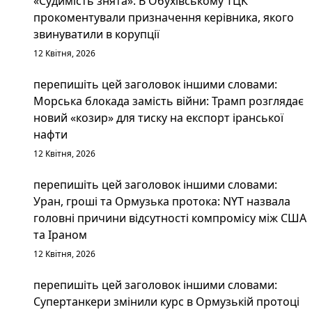
«Судимість знята»: В Обухівському ТЦК
прокоментували призначення керівника, якого
звинуватили в корупції
12 Квітня, 2026
перепишіть цей заголовок іншими словами:
Морська блокада замість війни: Трамп розглядає
новий «козир» для тиску на експорт іранської
нафти
12 Квітня, 2026
перепишіть цей заголовок іншими словами:
Уран, гроші та Ормузька протока: NYT назвала
головні причини відсутності компромісу між США
та Іраном
12 Квітня, 2026
перепишіть цей заголовок іншими словами:
Супертанкери змінили курс в Ормузькій протоці