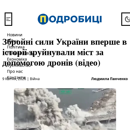
Перейти до вмісту
To
Новини
Збройні сили України вперше в
Війна
Політика
історії зруйнували міст за
Новини Світу
допомогою дронів (відео)
Економіка
Суспільство
Про нас
Опубліковано в
О
Контакти
9 Квітня, 2026
|
Війна
Людмила Панченко