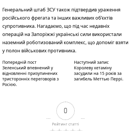
Генеральний штаб ЗСУ також підтвердив ураження
російського фрегата та інших важливих об’єктів
супротивника. Нагадаємо, що під час недавніх
операцій на Запоріжжі українські сили використали
наземний роботизований комплекс, що допоміг взяти
у полон військових противника.
Попередній запис:
Наступний 
Навігація
Попередній пост
Наступний запис
Зеленський впевнений у
Королеву кетаміну
записів
відновленні призупинених
засудили на 15 років за
тристоронніх переговорів з
загибель Меттью Перрі.
Росією.
0
Рейтинг статті