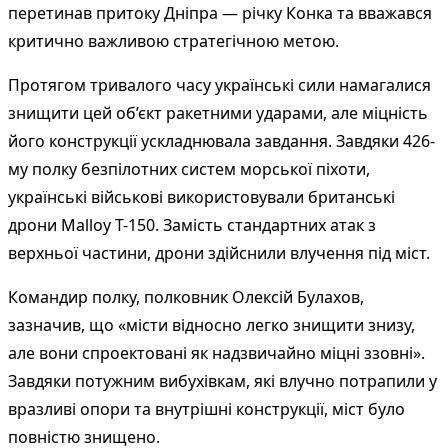
перетинав притоку Дніпра — річку Конка та вважався
критично важливою стратегічною метою.
Протягом тривалого часу українські сили намагалися
знищити цей об’єкт ракетними ударами, але міцність
його конструкції ускладнювала завдання. Завдяки 426-
му полку безпілотних систем морської піхоти,
українські військові використовували британські
дрони Malloy T-150. Замість стандартних атак з
верхньої частини, дрони здійснили влучення під міст.
Командир полку, полковник Олексій Булахов,
зазначив, що «місти відносно легко знищити знизу,
але вони спроектовані як надзвичайно міцні ззовні».
Завдяки потужним вибухівкам, які влучно потрапили у
вразливі опори та внутрішні конструкції, міст було
повністю знищено.