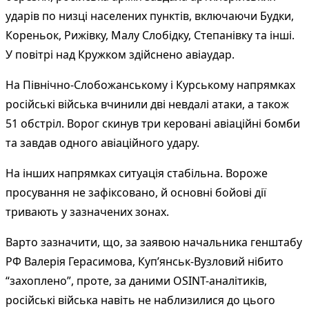
ударів по низці населених пунктів, включаючи Будки,
Кореньок, Рижівку, Малу Слобідку, Степанівку та інші.
У повітрі над Кружком здійснено авіаудар.
На Північно-Слобожанському і Курському напрямках
російські війська вчинили дві невдалі атаки, а також
51 обстріл. Ворог скинув три керовані авіаційні бомби
та завдав одного авіаційного удару.
На інших напрямках ситуація стабільна. Вороже
просування не зафіксовано, й основні бойові дії
тривають у зазначених зонах.
Варто зазначити, що, за заявою начальника генштабу
РФ Валерія Герасимова, Куп’янськ-Вузловий нібито
“захоплено”, проте, за даними OSINT-аналітиків,
російські війська навіть не наблизилися до цього