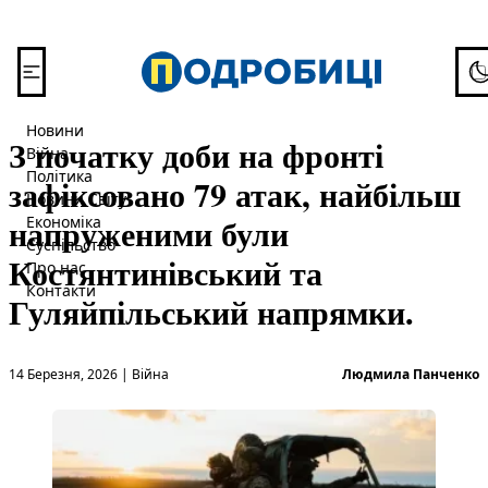
Перейти до вмісту
To
Новини
З початку доби на фронті
Війна
Політика
зафіксовано 79 атак, найбільш
Новини Світу
напруженими були
Економіка
Суспільство
Костянтинівський та
Про нас
Контакти
Гуляйпільський напрямки.
Опубліковано в
О
14 Березня, 2026
|
Війна
Людмила Панченко