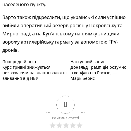
населеного пункту.
Варто також підкреслити, що українські сили успішно
вибили оперативний резерв росіян у Покровську та
Мирнограді, а на Куп’янському напрямку знищили
ворожу артилерійську гармату за допомогою FPV-
дронів.
Попередній запис:
Наступний по
Навігація
Попередній пост
Наступний запис
Курс гривні знижується
Дональд Трамп діє розумно
записів
незважаючи на значні валютні
в конфлікті з Росією, —
вливання від НБУ
Марк Бернс
0
Рейтинг статті