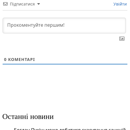
Підписатися
Увійти
0
КОМЕНТАРІ
Останні новини
Богдан Пукіш може добитися скасування санкцій