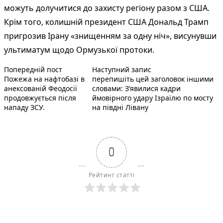
можуть долучитися до захисту регіону разом з США.
Крім того, колишній президент США Дональд Трамп
пригрозив Ірану «знищенням за одну ніч», висунувши
ультиматум щодо Ормузької протоки.
Попередній запис:
Наступний пост :
Навігація
Попередній пост
Наступний запис
Пожежа на нафтобазі в
перепишіть цей заголовок іншими
записів
анексованій Феодосії
словами: З’явилися кадри
продовжується після
ймовірного удару Ізраїлю по мосту
нападу ЗСУ.
на півдні Лівану
0
Рейтинг статті