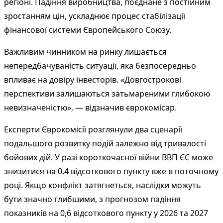
регіоні. Падіння виробництва, поєднане з постійним
зростанням цін, ускладнює процес стабілізації
фінансової системи Європейського Союзу.
Важливим чинником на ринку лишається
непередбачуваність ситуації, яка безпосередньо
впливає на довіру інвесторів. «Довгострокові
перспективи залишаються затьмареними глибокою
невизначеністю», — відзначив єврокомісар.
Експерти Єврокомісії розглянули два сценарії
подальшого розвитку подій залежно від тривалості
бойових дій. У разі короткочасної війни ВВП ЄС може
знизитися на 0,4 відсоткового пункту вже в поточному
році. Якщо конфлікт затягнеться, наслідки можуть
бути значно глибшими, з прогнозом падіння
показників на 0,6 відсоткового пункту у 2026 та 2027