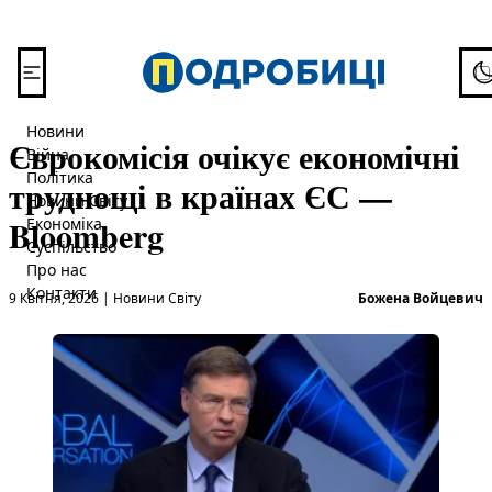
Перейти до вмісту
To
Новини
Єврокомісія очікує економічні
Війна
Політика
труднощі в країнах ЄС —
Новини Світу
Bloomberg
Економіка
Суспільство
Про нас
Опубліковано в
О
Контакти
9 Квітня, 2026
|
Новини Світу
Божена Войцевич