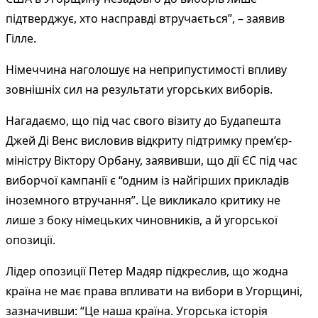
підтверджує, хто насправді втручається”, – заявив
Гілле.
Німеччина наголошує на неприпустимості впливу
зовнішніх сил на результати угорських виборів.
Нагадаємо, що під час свого візиту до Будапешта
Джей Ді Венс висловив відкриту підтримку прем’єр-
міністру Віктору Орбану, заявивши, що дії ЄС під час
виборчої кампанії є “одним із найгірших прикладів
іноземного втручання”. Це викликало критику не
лише з боку німецьких чиновників, а й угорської
опозиції.
Лідер опозиції Петер Мадяр підкреслив, що жодна
країна не має права впливати на вибори в Угорщині,
зазначивши: “Це наша країна. Угорська історія