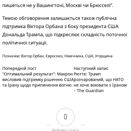
пишеться не у Вашингтоні, Москві чи Брюсселі”.
Темою обговорення залишається також публічна
підтримка Віктора Орбана з боку президента США
Дональда Трампа, що підкреслює складність поточної
політичної ситуації.
Теги:
Позначки:
Віктор Орбан
,
Євросоюз
,
Німеччина
,
США
,
Угорщина
Попередній запис:
Наступний 
Навігація
Попередній пост
Наступний запис
“Оптимальний результат”: Макрон
Рютте: Трамп
записів
висловив підтримку рішенню США
розчарований, що НАТО
та Ірану щодо припинення вогню
не хоче воювати з Іраном
– The Guardian
0
Рейтинг статті