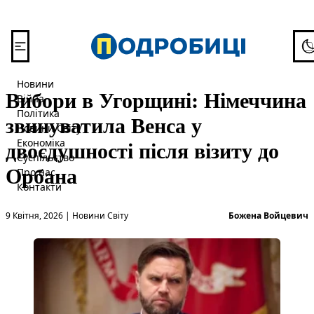
Перейти до вмісту
To
Новини
Вибори в Угорщині: Німеччина
Війна
Політика
звинуватила Венса у
Новини Світу
двоєдушності після візиту до
Економіка
Суспільство
Орбана
Про нас
Контакти
Опубліковано в
О
9 Квітня, 2026
|
Новини Світу
Божена Войцевич