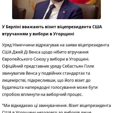
У Берліні вважають візит віцепрезидента США
втручанням у вибори в Угорщині
Уряд Німеччини відреагував на заяви віцепрезидента
США Джей Ді Венса щодо нібито втручання
Європейського Союзу у вибори в Угорщині.
Офіційний представник уряду Себастьян Гілле
звинуватив Венса у подвійних стандартах та
лицемірстві, підкресливши, що його візит до
Будапешта напередодні голосування може бути
спробою вплинути на виборчий процес.
“Ми відкидаємо ці звинувачення. Візит віцепрезидента
США в Угорщину незадовго до виборів лише