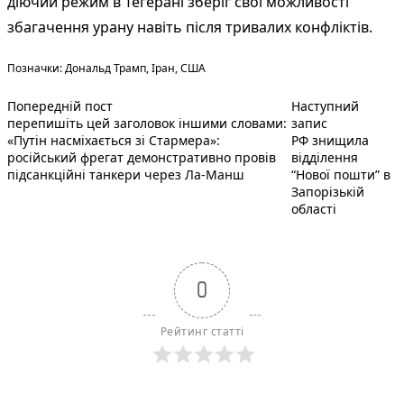
діючий режим в Тегерані зберіг свої можливості
збагачення урану навіть після тривалих конфліктів.
Теги:
Позначки:
Дональд Трамп
,
Іран
,
США
Попередній запис:
Навігація
Попередній пост
Наступний
Наступний п
перепишіть цей заголовок іншими словами:
запис
записів
«Путін насміхається зі Стармера»:
РФ знищила
російський фрегат демонстративно провів
відділення
підсанкційні танкери через Ла-Манш
“Нової пошти” в
Запорізькій
області
0
Рейтинг статті