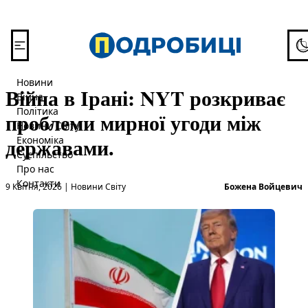
Перейти до вмісту
To
Новини
Війна в Ірані: NYT розкриває
Війна
Політика
проблеми мирної угоди між
Новини Світу
державами.
Економіка
Суспільство
Про нас
Опубліковано в
О
Контакти
9 Квітня, 2026
|
Новини Світу
Божена Войцевич