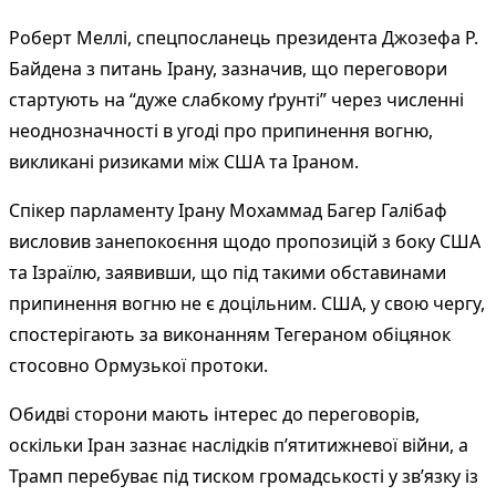
Роберт Меллі, спецпосланець президента Джозефа Р.
Байдена з питань Ірану, зазначив, що переговори
стартують на “дуже слабкому ґрунті” через численні
неоднозначності в угоді про припинення вогню,
викликані ризиками між США та Іраном.
Спікер парламенту Ірану Мохаммад Багер Галібаф
висловив занепокоєння щодо пропозицій з боку США
та Ізраїлю, заявивши, що під такими обставинами
припинення вогню не є доцільним. США, у свою чергу,
спостерігають за виконанням Тегераном обіцянок
стосовно Ормузької протоки.
Обидві сторони мають інтерес до переговорів,
оскільки Іран зазнає наслідків п’ятитижневої війни, а
Трамп перебуває під тиском громадськості у зв’язку із