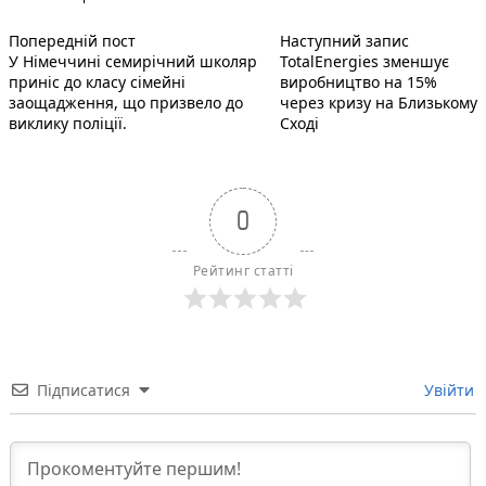
Попередній запис:
Наступний
Навігація
Попередній пост
Наступний запис
У Німеччині семирічний школяр
TotalEnergies зменшує
записів
приніс до класу сімейні
виробництво на 15%
заощадження, що призвело до
через кризу на Близькому
виклику поліції.
Сході
0
Рейтинг статті
Підписатися
Увійти