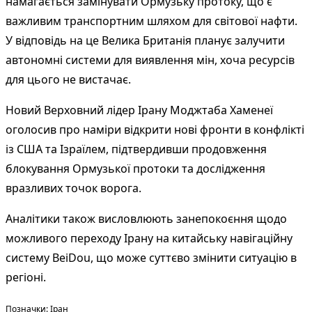
намагається замінувати Ормузьку протоку, що є
важливим транспортним шляхом для світової нафти.
У відповідь на це Велика Британія планує залучити
автономні системи для виявлення мін, хоча ресурсів
для цього не вистачає.
Новий Верховний лідер Ірану Моджтаба Хаменеї
оголосив про наміри відкрити нові фронти в конфлікті
із США та Ізраїлем, підтвердивши продовження
блокування Ормузької протоки та дослідження
вразливих точок ворога.
Аналітики також висловлюють занепокоєння щодо
можливого переходу Ірану на китайську навігаційну
систему BeiDou, що може суттєво змінити ситуацію в
регіоні.
Теги:
Позначки:
Іран