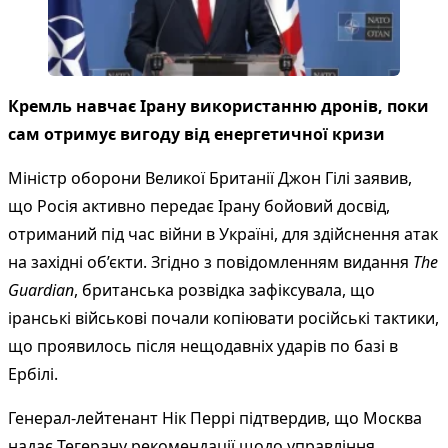
Кремль навчає Ірану використанню дронів, поки
сам отримує вигоду від енергетичної кризи
Міністр оборони Великої Британії Джон Гілі заявив,
що Росія активно передає Ірану бойовий досвід,
отриманий під час війни в Україні, для здійснення атак
на західні об’єкти. Згідно з повідомленням видання
The
Guardian
, британська розвідка зафіксувала, що
іранські військові почали копіювати російські тактики,
що проявилось після нещодавніх ударів по базі в
Ербілі.
Генерал-лейтенант Нік Перрі підтвердив, що Москва
надає Тегерану рекомендації щодо управління