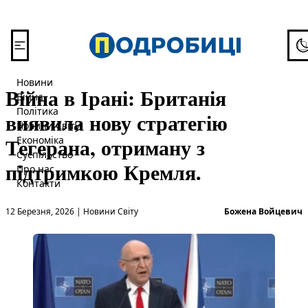
Перейти до вмісту
To
Новини
Війна в Ірані: Британія
Війна
Політика
виявила нову стратегію
Новини Світу
Тегерана, отриману з
Економіка
Суспільство
підтримкою Кремля.
Про нас
Контакти
Опубліковано в
О
12 Березня, 2026
|
Новини Світу
Божена Войцевич