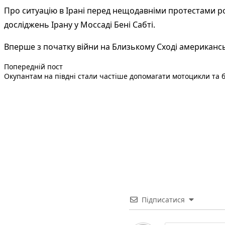
Про ситуацію в Ірані перед нещодавніми протестами ро
досліджень Ірану у Моссаді Бені Сабті.
Вперше з початку війни на Близькому Сході американські
Попередній запис:
Навігація
Попередній пост
Окупантам на півдні стали частіше допомагати мотоцикли та ба
записів
Підписатися