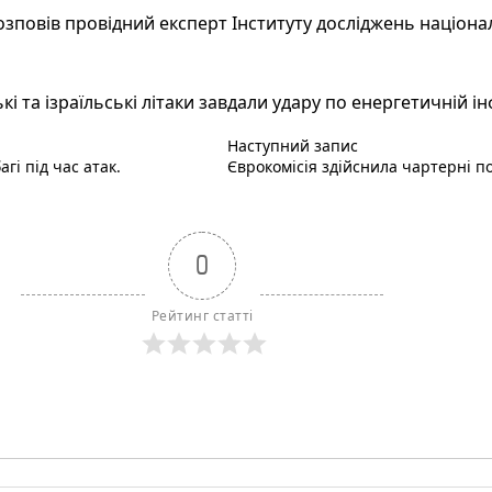
зповів провідний експерт Інституту досліджень націонал
 та ізраїльські літаки завдали удару по енергетичній ін
Наступний пост :
Наступний запис
гі під час атак.
Єврокомісія здійснила чартерні по
0
Рейтинг статті