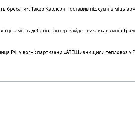
ь брехати»: Такер Карлсон поставив під сумнів міць арм
літці замість дебатів: Гантер Байден викликав синів Тра
иця РФ у вогні: партизани «АТЕШ» знищили тепловоз у Р