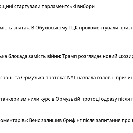
рщині стартували парламентські вибори
ість знята»: В Обухівському ТЦК прокоментували призн
а блокада замість війни: Трамп розглядає новий «козир»
гроші та Ормузька протока: NYT назвала головні причин
анкери змінили курс в Ормузькій протоці одразу після 
оментарів»: Венс залишив брифінг після запитання про 