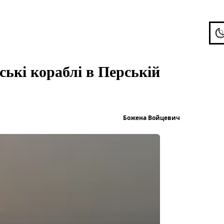
To
ські кораблі в Перській
Опубліков
Божена Войцевич