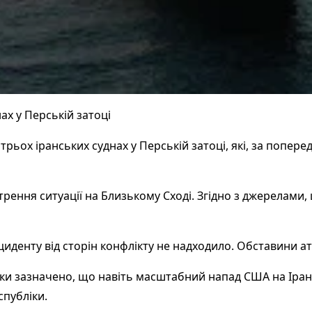
ах у Перській затоці
трьох іранських суднах у Перській затоці, які, за попе
трення ситуації на Близькому Сході. Згідно з джерелами, ц
иденту від сторін конфлікту не надходило. Обставини а
ідки зазначено, що навіть масштабний напад США на Іра
спубліки.