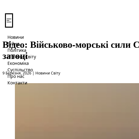
Перейти до вмісту
Новини
Відео: Військово-морські сили 
Війна
Політика
затоці
Новини Світу
Економіка
Суспільство
Опубліковано в
9 Березня, 2026
|
Новини Світу
Про нас
Контакти