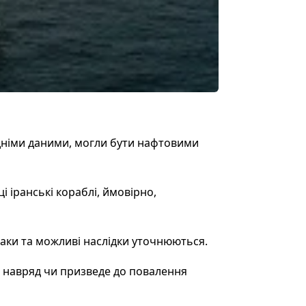
редніми даними, могли бути нафтовими
і іранські кораблі, ймовірно,
таки та можливі наслідки уточнюються.
н навряд чи призведе до повалення