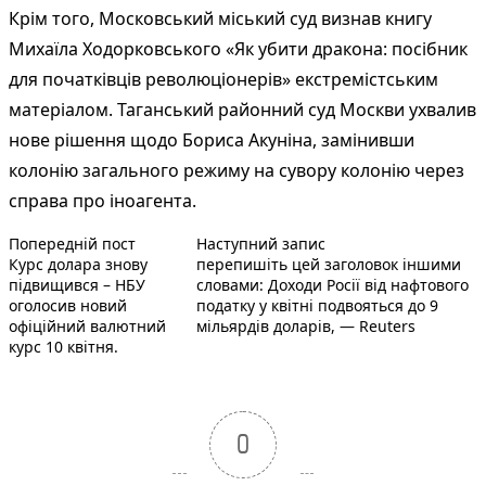
Крім того, Московський міський суд визнав книгу
Михаїла Ходорковського «Як убити дракона: посібник
для початківців революціонерів» екстремістським
матеріалом. Таганський районний суд Москви ухвалив
нове рішення щодо Бориса Акуніна, замінивши
колонію загального режиму на сувору колонію через
справа про іноагента.
Попередній запис:
Наступний пост :
Навігація
Попередній пост
Наступний запис
Курс долара знову
перепишіть цей заголовок іншими
записів
підвищився – НБУ
словами: Доходи Росії від нафтового
оголосив новий
податку у квітні подвояться до 9
офіційний валютний
мільярдів доларів, — Reuters
курс 10 квітня.
0