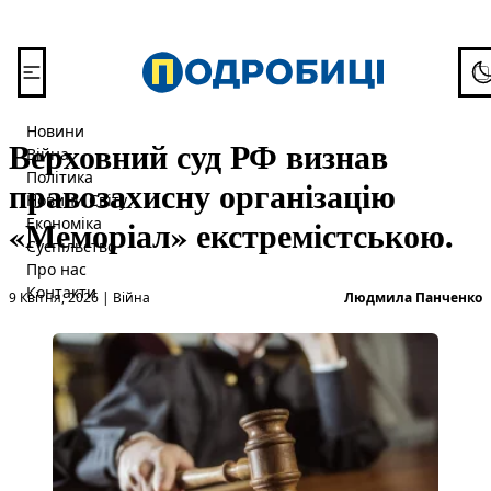
Перейти до вмісту
To
Новини
Верховний суд РФ визнав
Війна
Політика
правозахисну організацію
Новини Світу
«Меморіал» екстремістською.
Економіка
Суспільство
Про нас
Опубліковано в
О
Контакти
9 Квітня, 2026
|
Війна
Людмила Панченко