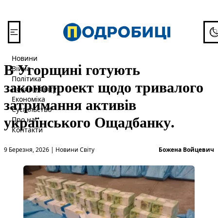
Перейти до вмісту
To
Новини
В Угорщині готують
Війна
Політика
законопроект щодо тривалого
Новини Світу
затримання активів
Економіка
Суспільство
українського Ощадбанку.
Про нас
Контакти
Опубліковано в
О
9 Березня, 2026
|
Новини Світу
Божена Войцевич