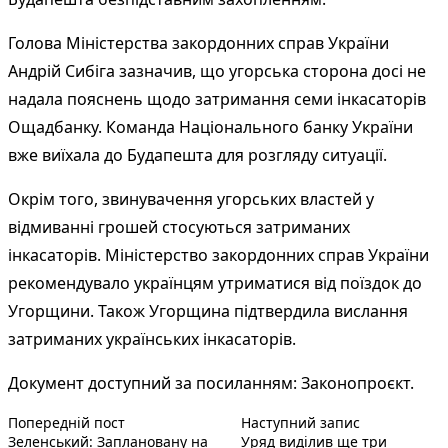
Голова Міністерства закордонних справ України
Андрій Сибіга зазначив, що угорська сторона досі не
надала пояснень щодо затримання семи інкасаторів
Ощадбанку. Команда Національного банку України
вже виїхала до Будапешта для розгляду ситуації.
Окрім того, звинувачення угорських властей у
відмиванні грошей стосуються затриманих
інкасаторів. Міністерство закордонних справ України
рекомендувало українцям утриматися від поїздок до
Угорщини. Також Угорщина підтвердила вислання
затриманих українських інкасаторів.
Документ доступний за посиланням:
Законопроєкт
.
Попередній запис:
Наступний по
Навігація
Попередній пост
Наступний запис
Зеленський: Заплановану на
Уряд виділив ще три
записів