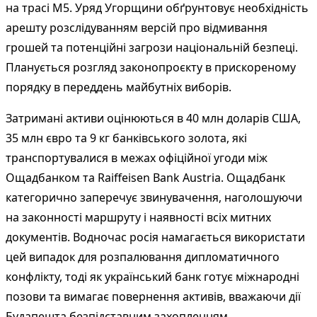
на трасі М5. Уряд Угорщини обґрунтовує необхідність
арешту розслідуванням версій про відмивання
грошей та потенційні загрози національній безпеці.
Планується розгляд законопроєкту в прискореному
порядку в переддень майбутніх виборів.
Затримані активи оцінюються в 40 млн доларів США,
35 млн євро та 9 кг банківського золота, які
транспортувалися в межах офіційної угоди між
Ощадбанком та Raiffeisen Bank Austria. Ощадбанк
категорично заперечує звинувачення, наголошуючи
на законності маршруту і наявності всіх митних
документів. Водночас росія намагається використати
цей випадок для розпалювання дипломатичного
конфлікту, тоді як український банк готує міжнародні
позови та вимагає повернення активів, вважаючи дії
Будапешта безпідставним захопленням.