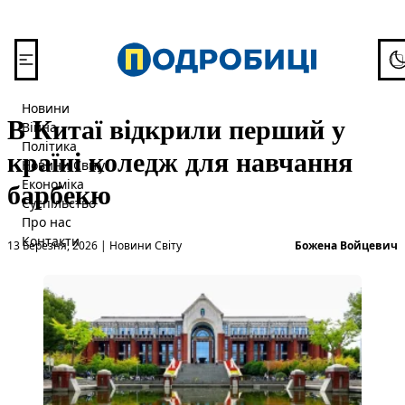
Перейти до вмісту
To
Новини
В Китаї відкрили перший у
Війна
Політика
країні коледж для навчання
Новини Світу
барбекю
Економіка
Суспільство
Про нас
Опубліковано в
О
Контакти
13 Березня, 2026
|
Новини Світу
Божена Войцевич