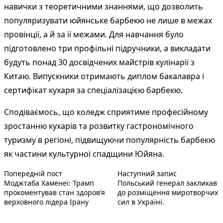
навички з теоретичними знаннями, що дозволить
популяризувати юйянське барбекю не лише в межах
провінції, а й за її межами. Для навчання було
підготовлено три профільні підручники, а викладати
будуть понад 30 досвідчених майстрів кулінарії з
Китаю. Випускники отримають диплом бакалавра і
сертифікат кухаря за спеціалізацією барбекю.
Сподіваємось, що коледж сприятиме професійному
зростанню кухарів та розвитку гастрономічного
туризму в регіоні, підвищуючи популярність барбекю
як частини культурної спадщини Юйяна.
Попередній запис:
Наступний по
Навігація
Попередній пост
Наступний запис
Моджтаба Хаменеї: Трамп
Польський генерал закликав
записів
прокоментував стан здоров’я
до розміщення миротворчих
верховного лідера Ірану
сил в Україні.