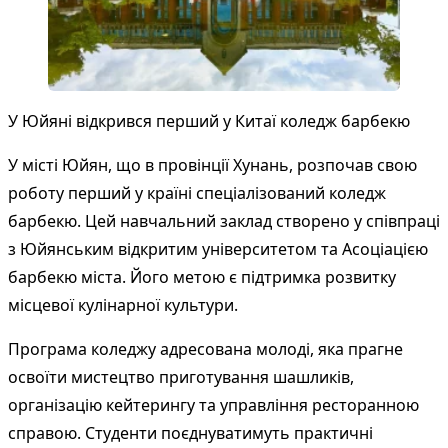
У Юйяні відкрився перший у Китаї коледж барбекю
У місті Юйян, що в провінції Хунань, розпочав свою
роботу перший у країні спеціалізований коледж
барбекю. Цей навчальний заклад створено у співпраці
з Юйянським відкритим університетом та Асоціацією
барбекю міста. Його метою є підтримка розвитку
місцевої кулінарної культури.
Програма коледжу адресована молоді, яка прагне
освоїти мистецтво приготування шашликів,
організацію кейтерингу та управління ресторанною
справою. Студенти поєднуватимуть практичні