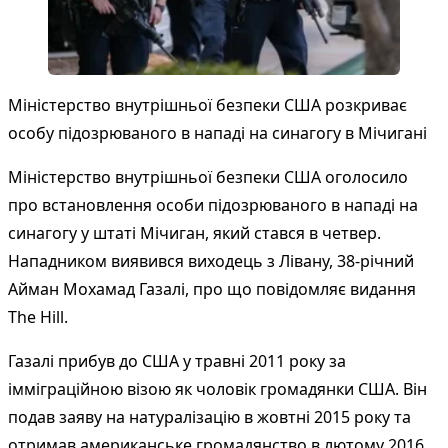
Міністерство внутрішньої безпеки США розкриває
особу підозрюваного в нападі на синагогу в Мічигані
Міністерство внутрішньої безпеки США оголосило
про встановлення особи підозрюваного в нападі на
синагогу у штаті Мічиган, який стався в четвер.
Нападником виявився виходець з Лівану, 38-річний
Айман Мохамад Газалі, про що повідомляє видання
The Hill
.
Газалі прибув до США у травні 2011 року за
імміграційною візою як чоловік громадянки США. Він
подав заяву на натуралізацію в жовтні 2015 року та
отримав американське громадянство в лютому 2016