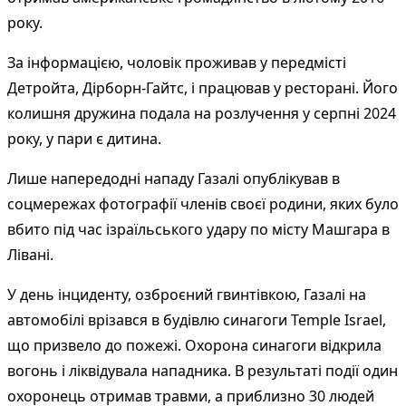
року.
За інформацією, чоловік проживав у передмісті
Детройта, Дірборн-Гайтс, і працював у ресторані. Його
колишня дружина подала на розлучення у серпні 2024
року, у пари є дитина.
Лише напередодні нападу Газалі опублікував в
соцмережах фотографії членів своєї родини, яких було
вбито під час ізраїльського удару по місту Машгара в
Лівані.
У день інциденту, озброєний гвинтівкою, Газалі на
автомобілі врізався в будівлю синагоги Temple Israel,
що призвело до пожежі. Охорона синагоги відкрила
вогонь і ліквідувала нападника. В результаті події один
охоронець отримав травми, а приблизно 30 людей