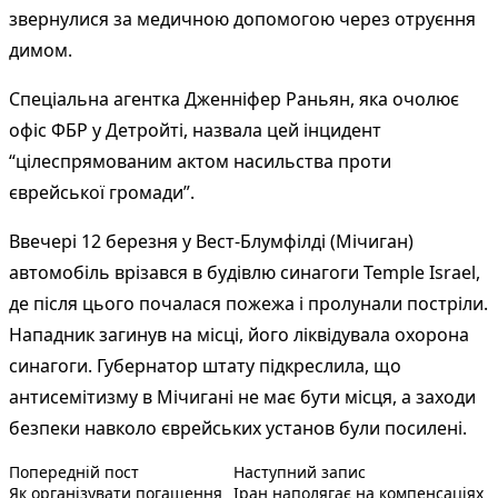
звернулися за медичною допомогою через отруєння
димом.
Спеціальна агентка Дженніфер Раньян, яка очолює
офіс ФБР у Детройті, назвала цей інцидент
“цілеспрямованим актом насильства проти
єврейської громади”.
Ввечері 12 березня у Вест-Блумфілді (Мічиган)
автомобіль врізався в будівлю синагоги Temple Israel,
де після цього почалася пожежа і пролунали постріли.
Нападник загинув на місці, його ліквідувала охорона
синагоги. Губернатор штату підкреслила, що
антисемітизму в Мічигані не має бути місця, а заходи
безпеки навколо єврейських установ були посилені.
Попередній запис:
Наступний пост :
Навігація
Попередній пост
Наступний запис
Як організувати погашення
Іран наполягає на компенсаціях