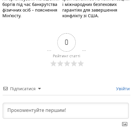
записів
боргів під час банкрутства
і міжнародних безпекових
фізичних осіб – пояснення
гарантіях для завершення
Мін’юсту.
конфлікту зі США.
0
Рейтинг статті
Підписатися
Увійти