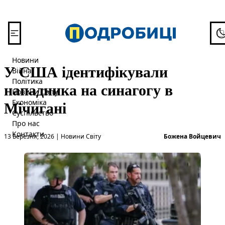
Перейти до вмісту
To
Новини
У США ідентифікували
Війна
Політика
нападника на синагогу в
Новини Світу
Мічигані
Економіка
Суспільство
Про нас
Опубліковано в
О
Контакти
13 Березня, 2026
|
Новини Світу
Божена Войцевич