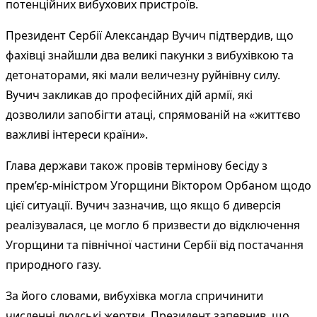
потенційних вибухових пристроїв.
Президент Сербії Александар Вучич підтвердив, що
фахівці знайшли два великі пакунки з вибухівкою та
детонаторами, які мали величезну руйнівну силу.
Вучич закликав до професійних дій армії, які
дозволили запобігти атаці, спрямованій на «життєво
важливі інтереси країни».
Глава держави також провів термінову бесіду з
прем’єр-міністром Угорщини Віктором Орбаном щодо
цієї ситуації. Вучич зазначив, що якщо б диверсія
реалізувалася, це могло б призвести до відключення
Угорщини та північної частини Сербії від постачання
природного газу.
За його словами, вибухівка могла спричинити
численні людські жертви. Президент запевнив, що