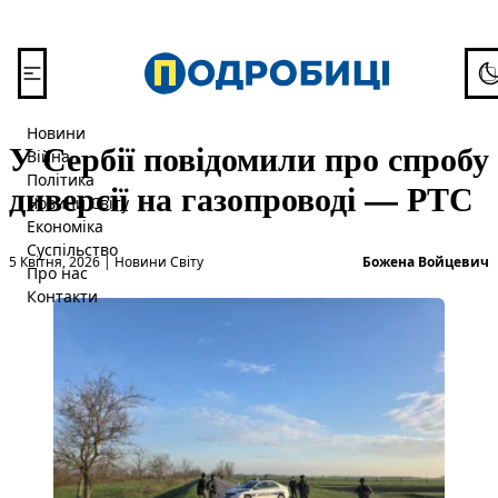
Перейти до вмісту
To
Новини
У Сербії повідомили про спробу
Війна
Політика
диверсії на газопроводі — РТС
Новини Світу
Економіка
Суспільство
Опубліковано в
О
5 Квітня, 2026
|
Новини Світу
Божена Войцевич
Про нас
Контакти