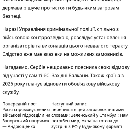
держава рішуче протистояти будь-яким загрозам
безпеці.
Наразі Управління кримінальної поліції, спільно з
військовою контррозвідкою, розслідує установлення
організаторів та виконавців цього невдалого теракту.
Слідство вже має вказівки на можливих замовників.
Нагадаємо, Сербія нещодавно пояснила свою відмову
від участі у саміті ЄС–Західні Балкани. Також країна з
2026 року планує відновити обов’язкову військову
службу.
Попередній запис:
Наступний пост :
Навігація
Попередній пост
Наступний запис
Росія спрямовує великі
перепишіть цей заголовок іншими
записів
військові підрозділи на
словами: Зеленський у Стамбулі: Нам
Запорізький напрямок
потрібен мир, Україна готова до
— Андрющенко
зустрічі з РФ у будь-якому форматі