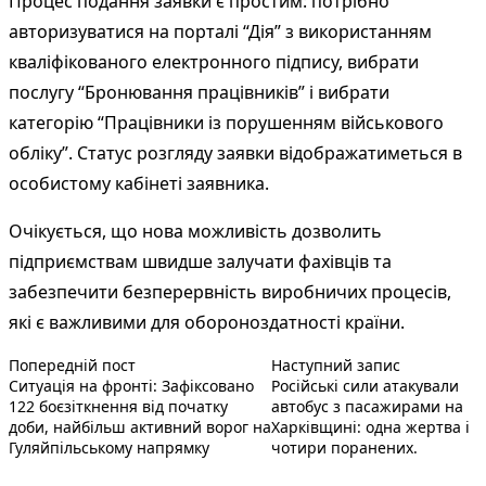
Процес подання заявки є простим: потрібно
авторизуватися на порталі “Дія” з використанням
кваліфікованого електронного підпису, вибрати
послугу “Бронювання працівників” і вибрати
категорію “Працівники із порушенням військового
обліку”. Статус розгляду заявки відображатиметься в
особистому кабінеті заявника.
Очікується, що нова можливість дозволить
підприємствам швидше залучати фахівців та
забезпечити безперервність виробничих процесів,
які є важливими для обороноздатності країни.
Попередній запис:
Наступний 
Навігація
Попередній пост
Наступний запис
Ситуація на фронті: Зафіксовано
Російські сили атакували
записів
122 боєзіткнення від початку
автобус з пасажирами на
доби, найбільш активний ворог на
Харківщині: одна жертва і
Гуляйпільському напрямку
чотири поранених.