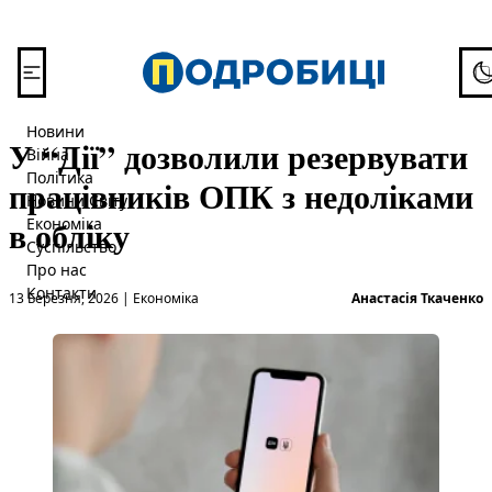
Перейти до вмісту
To
Новини
У “Дії” дозволили резервувати
Війна
Політика
працівників ОПК з недоліками
Новини Світу
в обліку
Економіка
Суспільство
Про нас
Опубліковано в
О
Контакти
13 Березня, 2026
|
Економіка
Анастасія Ткаченко