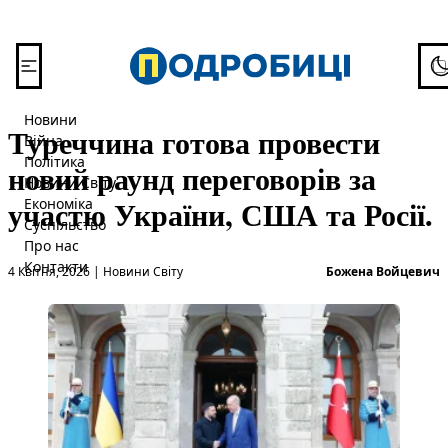
Перейти до вмісту
To
Новини
Туреччина готова провести
Війна
Політика
новий раунд переговорів за
Новини Світу
участю України, США та Росії.
Економіка
Суспільство
Про нас
Опубліковано в
О
Контакти
4 Квітня, 2026
|
Новини Світу
Божена Войцевич