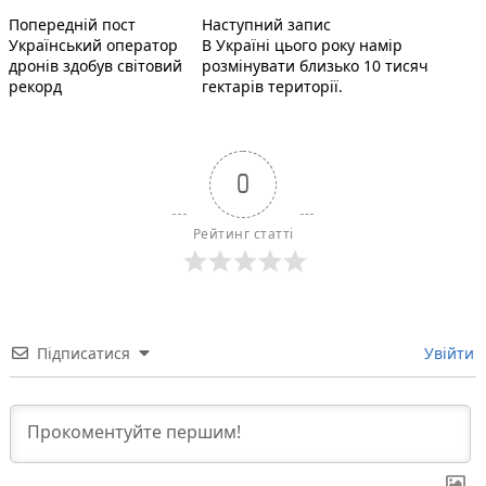
Попередній запис:
Наступний пост :
Навігація
Попередній пост
Наступний запис
Український оператор
В Україні цього року намір
записів
дронів здобув світовий
розмінувати близько 10 тисяч
рекорд
гектарів території.
0
Рейтинг статті
Підписатися
Увійти