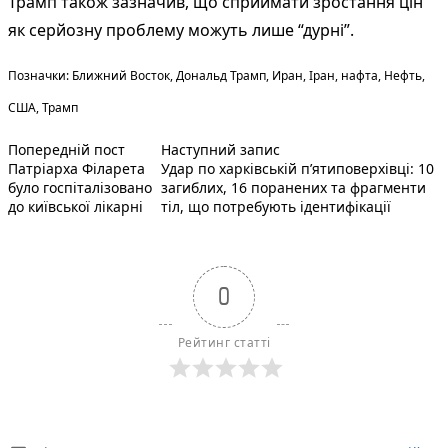
Трамп також зазначив, що сприймати зростання цін
як серйозну проблему можуть лише “дурні”.
Теги:
Позначки:
Ближний Восток
,
Дональд Трамп
,
Иран
,
Іран
,
нафта
,
Нефть
,
США
,
Трамп
Попередній запис:
Наступний пост :
Навігація
Попередній пост
Наступний запис
Патріарха Філарета
Удар по харківській пʼятиповерхівці: 10
записів
було госпіталізовано
загиблих, 16 поранених та фрагменти
до київської лікарні
тіл, що потребують ідентифікації
0
Рейтинг статті