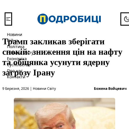
Перейти до вмісту
To
Новини
Трамп закликав зберігати
Війна
Політика
спокій: зниження цін на нафту
Новини Світу
та обіцянка усунути ядерну
Економіка
Суспільство
загрозу Ірану
Про нас
Контакти
Опубліковано в
О
9 Березня, 2026
|
Новини Світу
Божена Войцевич