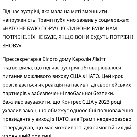
Під час зустрічі, яка мала на меті зменшити
напруженість, Трамп публічно заявив у соцмережах:
«НАТО НЕ БУЛО ПОРУЧ, КОЛИ ВОНИ БУЛИ НАМ
ПОТРІБНІ, І ЇХ НЕ БУДЕ, ЯКЩО ВОНИ БУДУТЬ ПОТРІБНІ
ЗНОВУ».
Прессекретарка Білого дому Каролін Лівітт
підтвердила, що під час зустрічі обговорювалося
питання можливого виходу США з НАТО. Цей крок
розглядається як реакція на пасивні дії європейських
партнерів у забезпеченні глобальної безпеки.
Важливо зауважити, що Конгрес США у 2023 році
ухвалив закон, що обмежує одноосібні повноваження
президента у виході з НАТО, але Трамп неодноразово
стверджував, що має можливості для самостійних дій
у зовнішній політиці.