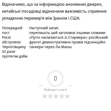
Відзначимо, що за інформацією анонімних джерел,
китайські посадовці відзначили важливість сприяння
укладенню перемир’я між Іраном і США.
Наступний пост :
Навігація
Попередній
Наступний запис
Попередній запис:
пост
перепишіть цей заголовок іншими словами:
записів
Росія
«Путін насміхається зі Стармера»: російський
обстріляла
фрегат демонстративно провів підсанкційні
Чернігівщину
танкери через Ла-Манш
32 рази
протягом доби.
0
Рейтинг статті