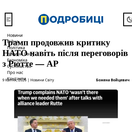
Перейти до вмісту
To
Новини
Трамп продовжив критику
Війна
Політика
НАТО навіть після переговорів
Новини Світу
з Рютте — АР
Економіка
Суспільство
Про нас
Опубліковано в
О
Контакти
9 Квітня, 2026
|
Новини Світу
Божена Войцевич