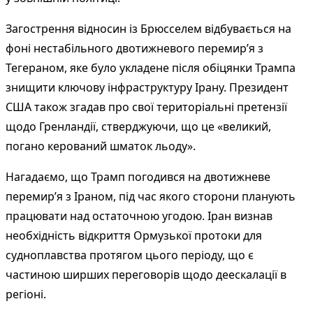
Загострення відносин із Брюсселем відбувається на
фоні нестабільного двотижневого перемир’я з
Тегераном, яке було укладене після обіцянки Трампа
знищити ключову інфраструктуру Ірану. Президент
США також згадав про свої територіальні претензії
щодо Гренландії, стверджуючи, що це «великий,
погано керований шматок льоду».
Нагадаємо, що Трамп погодився на двотижневе
перемир’я з Іраном, під час якого сторони планують
працювати над остаточною угодою. Іран визнав
необхідність відкриття Ормузької протоки для
судноплавства протягом цього періоду, що є
частиною ширших переговорів щодо деескалації в
регіоні.