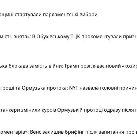
рщині стартували парламентські вибори
ість знята»: В Обухівському ТЦК прокоментували призн
а блокада замість війни: Трамп розглядає новий «козир»
гроші та Ормузька протока: NYT назвала головні причин
анкери змінили курс в Ормузькій протоці одразу після 
оментарів»: Венс залишив брифінг після запитання про 