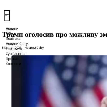
Перейти до вмісту
Новини
Трамп оголосив про можливу змі
Війна
Політика
Новини Світу
Опубліковано в
8 Квітня, 2026
|
Новини Світу
Економіка
Суспільство
Про нас
Контакти