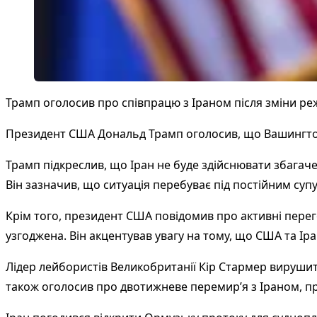
Трамп оголосив про співпрацю з Іраном після зміни р
Президент США Дональд Трамп оголосив, що Вашингтон м
Трамп підкреслив, що Іран не буде здійснювати збага
Він зазначив, що ситуація перебуває під постійним су
Крім того, президент США повідомив про активні перег
узгоджена. Він акцентував увагу на тому, що США та Ір
Лідер лейбористів Великобританії Кір Стармер вируши
також оголосив про двотижневе перемир’я з Іраном, пр