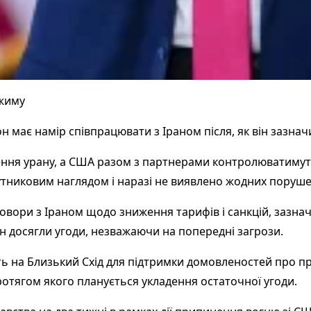
ежиму
ає намір співпрацювати з Іраном після, як він зазначив
чення урану, а США разом з партнерами контролюватимут
путниковим наглядом і наразі не виявлено жодних поруше
овори з Іраном щодо зниження тарифів і санкцій, зазна
ан досягли угоди, незважаючи на попередні загрози.
ть на Близький Схід для підтримки домовленостей про п
отягом якого планується укладення остаточної угоди.