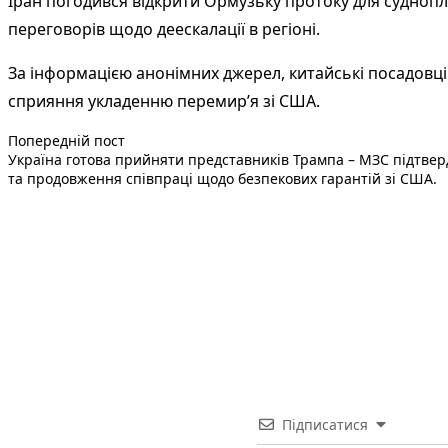
Іран погодився відкрити Ормузьку протоку для суднопл
переговорів щодо деескалації в регіоні.
За інформацією анонімних джерел, китайські посадовці
сприяння укладенню перемир’я зі США.
Попередній запис:
Навігація
Попередній пост
Україна готова прийняти представників Трампа – МЗС підтверд
записів
та продовження співпраці щодо безпекових гарантій зі США.
Підписатися