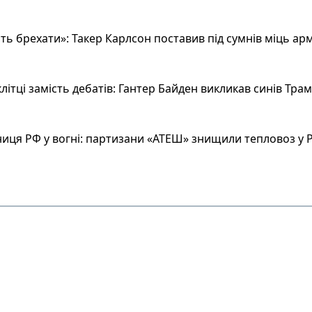
ь брехати»: Такер Карлсон поставив під сумнів міць арм
літці замість дебатів: Гантер Байден викликав синів Тра
иця РФ у вогні: партизани «АТЕШ» знищили тепловоз у Р