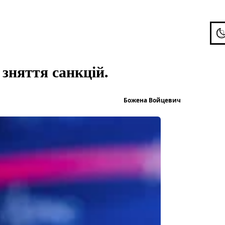
To
 зняття санкцій.
Опубліков
Божена Войцевич