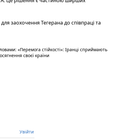
США. Це рішення є частиною ширших
для заохочення Тегерана до співпраці та
овами: «Перемога стійкості»: Іранці сприймають
осягнення своєї країни
Увійти