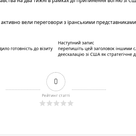
авства на два тижні в рамках дії припинення вогню зі 
 активно вели переговори з іранськими представниками 
Наступний пост :
Наступний запис
ило готовність до візиту
перепишіть цей заголовок іншими сл
деескалацію зі США як стратегічне д
0
Рейтинг статті