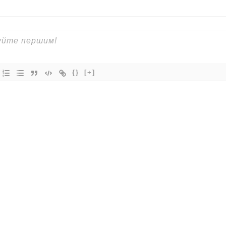
{}
[+]