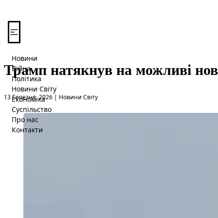
Перейти до вмісту
Новини
Трамп натякнув на можливі нові
Війна
Політика
Новини Світу
Опубліковано в
13 Березня, 2026
|
Новини Світу
Економіка
Суспільство
Про нас
Контакти