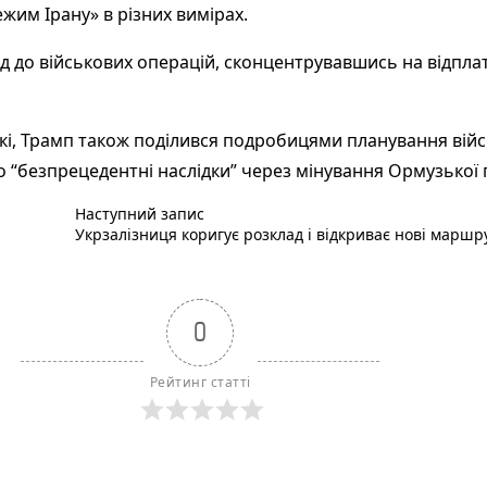
им Ірану» в різних вимірах.
ід до військових операцій, сконцентрувавшись на відплат
кі, Трамп також поділився подробицями планування війсь
 “безпрецедентні наслідки” через мінування Ормузької 
Наступний пост :
Наступний запис
Укрзалізниця коригує розклад і відкриває нові маршру
0
Рейтинг статті