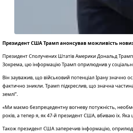
Президент США Трамп анонсував можливість нових 
Президент Сполучених Штатів Америки Дональд Трамп ви
Зокрема, цю інформацію Трамп оприлюднив у соціальн
Він зауважив, що військовий потенціал Ірану значно ос
фактично зникли. Трамп підкреслив, що значна частина 
землі”.
«Ми маємо безпрецедентну вогневу потужність, необмеж
років, а тепер я, як 47-й президент США, вбиваю їх. Яка 
Також президент США заперечив інформацію, оприлю