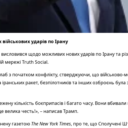
військових ударів по Ірану
словився щодо можливих нових ударів по Ірану та різко
ій мережі
Truth Social
.
лаб з початком конфлікту, стверджуючи, що військово-мо
іранських ракет, безпілотників та інших озброєнь була 
ену кількість боєприпасів і багато часу. Вони вбивали
це велика честь!», – написав Трамп.
днену газетою
The New York Times
, про те, що Сполучені Шт