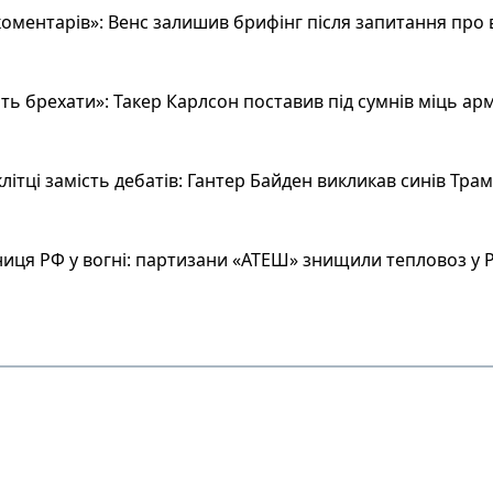
оментарів»: Венс залишив брифінг після запитання про 
ь брехати»: Такер Карлсон поставив під сумнів міць арм
літці замість дебатів: Гантер Байден викликав синів Тра
иця РФ у вогні: партизани «АТЕШ» знищили тепловоз у Р