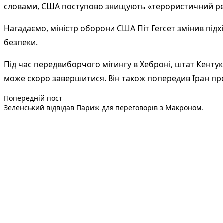
словами, США поступово знищують «терористичний реж
Нагадаємо, міністр оборони США Піт Гегсет змінив підх
безпеки.
Під час передвиборчого мітингу в Хеброні, штат Кентук
може скоро завершитися. Він також попередив Іран про
Попередній запис:
Навігація
Попередній пост
Зеленський відвідав Париж для переговорів з Макроном.
записів