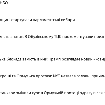
РНБО
рщині стартували парламентські вибори
ість знята»: В Обухівському ТЦК прокоментували призн
а блокада замість війни: Трамп розглядає новий «козир»
гроші та Ормузька протока: NYT назвала головні причин
анкери змінили курс в Ормузькій протоці одразу після 