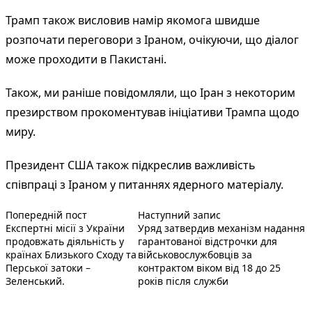
Трамп також висловив намір якомога швидше
розпочати переговори з Іраном, очікуючи, що діалог
може проходити в Пакистані.
Також, ми раніше повідомляли, що Іран з некоторим
презирством прокоментував ініціативи Трампа щодо
миру.
Президент США також підкреслив важливість
співпраці з Іраном у питаннях ядерного матеріалу.
Попередній запис:
Наступний пост :
Навігація
Попередній пост
Наступний запис
Експертні місії з України
Уряд затвердив механізм надання
записів
продовжать діяльність у
гарантованої відстрочки для
країнах Близького Сходу та
військовослужбовців за
Перської затоки –
контрактом віком від 18 до 25
Зеленський.
років після служби