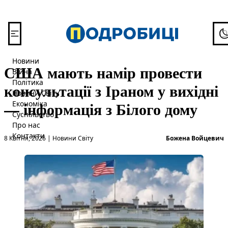
Перейти до вмісту
To
Новини
США мають намір провести
Війна
Політика
консультації з Іраном у вихідні
Новини Світу
— інформація з Білого дому
Економіка
Суспільство
Про нас
Опубліковано в
О
Контакти
8 Квітня, 2026
|
Новини Світу
Божена Войцевич