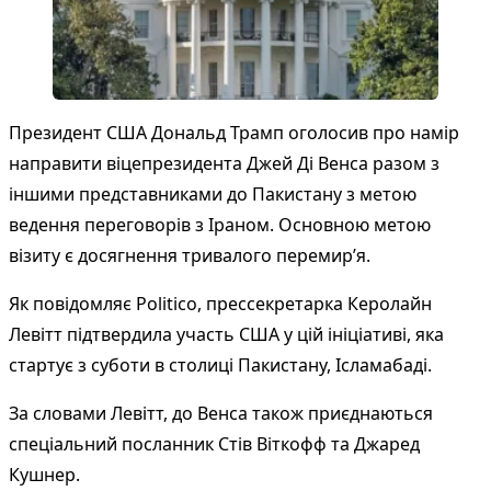
Президент США Дональд Трамп оголосив про намір
направити віцепрезидента Джей Ді Венса разом з
іншими представниками до Пакистану з метою
ведення переговорів з Іраном. Основною метою
візиту є досягнення тривалого перемир’я.
Як повідомляє
Politico
, прессекретарка Керолайн
Левітт підтвердила участь США у цій ініціативі, яка
стартує з суботи в столиці Пакистану, Ісламабаді.
За словами Левітт, до Венса також приєднаються
спеціальний посланник Стів Віткофф та Джаред
Кушнер.