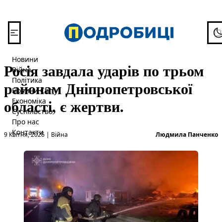
Перейти до вмісту
To
Новини
Росія завдала ударів по трьом
Війна
Політика
районам Дніпропетровської
Новини Світу
області, є жертви.
Економіка
Суспільство
Про нас
Опубліковано в
О
Контакти
9 Квітня, 2026
|
Війна
Людмила Панченко