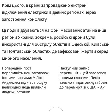
Крім цього, в країні запроваджено екстрені
відключення електрики в деяких регіонах через
загострення конфлікту.
Ці події відбуваються на фоні масованих атак на інші
регіони України, зокрема, російські дрони були
використані для обстрілу об’єктів в Одеській, Київській
та Полтавській областях, де зафіксовані жертви серед
мирного населення.
Попередній запис:
Наступний по
Навігація
Попередній пост
Наступний запис
перепишіть цей заголовок
перепишіть цей заголовок
записів
іншими словами: У Лос-
іншими словами: Пекін
Анджелесі під час пошуку
таємно «підштовхнув» Іран
великодніх яєць виявили
до перемир’я зі США, – AP
людські останки