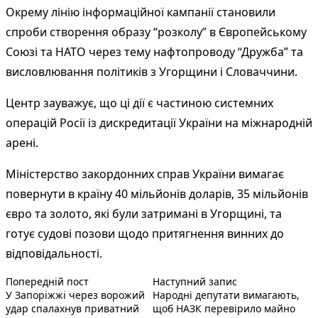
Окрему лінію інформаційної кампанії становили
спроби створення образу “розколу” в Європейському
Союзі та НАТО через тему нафтопроводу “Дружба” та
висловлювання політиків з Угорщини і Словаччини.
Центр зауважує, що ці дії є частиною системних
операцій Росії із дискредитації України на міжнародній
арені.
Міністерство закордонних справ України вимагає
повернути в країну 40 мільйонів доларів, 35 мільйонів
євро та золото, які були затримані в Угорщині, та
готує судові позови щодо притягнення винних до
відповідальності.
Попередній запис:
Наступний пост 
Навігація
Попередній пост
Наступний запис
У Запоріжжі через ворожий
Народні депутати вимагають,
записів
удар спалахнув приватний
щоб НАЗК перевірило майно