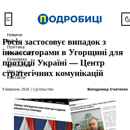
Перейти до вмісту
To
Новини
Росія застосовує випадок з
Війна
Політика
інкассаторами в Угорщині для
Новини Світу
протидії Україні — Центр
Економіка
Суспільство
стратегічних комунікацій
Про нас
Контакти
Опубліковано в
О
9 Березня, 2026
|
Суспільство
Володимир Ігнатенко