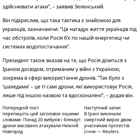
здійснювати атаки”, – заявив Зеленський.
Він підкреслив, що така тактика є знайомою для
українців, зазначаючи: “Це нагадує життя українців під
час обстрілів, коли Росія б’є по нашій енергетиці чи
системах водопостачання”.
Президент також вказав на те, що Росія ділиться з
Іраном досвідом, отриманим у війні з Україною,
зокрема в сфері використання дронів. “Так було з
‘шахедами’ – це ті самі дрони, які використовує Росія,
лише під іншою назвою та вдосконалені”, – додав він.
Попередній запис:
Наступни
Навігація
Попередній пост
Наступний запис
перепишіть цей заголовок іншими
В Ірані виконали
записів
словами: Понад 20 вибухів і блекаут:
смертний вирок двом
дрони масовано атакували Нижній
учасникам протестів
Новгород
січня — Reuters