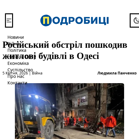
Перейти до вмісту
To
Новини
Російський обстріл пошкодив
Війна
Політика
житлові будівлі в Одесі
Новини Світу
Економіка
Суспільство
Опубліковано в
О
5 Квітня, 2026
|
Війна
Людмила Панченко
Про нас
Контакти