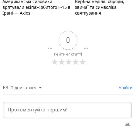
Американські силовики
Вербна неділя: обряди,
записів
врятували екіпаж збитого F-15 в
звичаї та символіка
Ірані — Axios
святкування
0
Рейтинг статті
Підписатися
Увійти