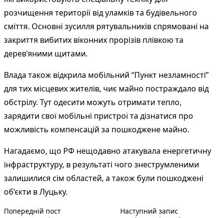
розчищення території від уламків та будівельного
сміття. Основні зусилля рятувальників спрямовані на
закриття вибитих віконних прорізів плівкою та
дерев’яними щитами.
Влада також відкрила мобільний “Пункт незламності”
для тих місцевих жителів, чиє майно постраждало від
обстрілу. Тут одесити можуть отримати тепло,
зарядити свої мобільні пристрої та дізнатися про
можливість компенсацій за пошкоджене майно.
Нагадаємо, що РФ нещодавно атакувала енергетичну
інфраструктуру, в результаті чого знеструмленими
залишилися сім областей, а також були пошкоджені
об’єкти в Луцьку.
Попередній запис:
Наступний п
Навігація
Попередній пост
Наступний запис