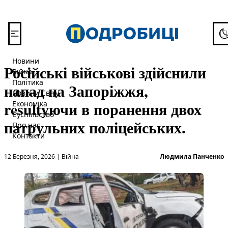
Перейти до вмісту
To
Новини
Російські військові здійснили
Війна
Політика
напад на Запоріжжя,
Новини Світу
resultуючи в поранення двох
Економіка
Суспільство
патрульних поліцейських.
Про нас
Контакти
Опубліковано в
О
12 Березня, 2026
|
Війна
Людмила Панченко