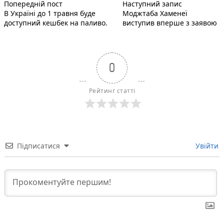
Попередній запис:
Наступний п
Навігація
Попередній пост
Наступний запис
В Україні до 1 травня буде
Моджтаба Хаменеї
записів
доступний кешбек на паливо.
виступив вперше з заявою
0
Рейтинг статті
Підписатися
Увійти