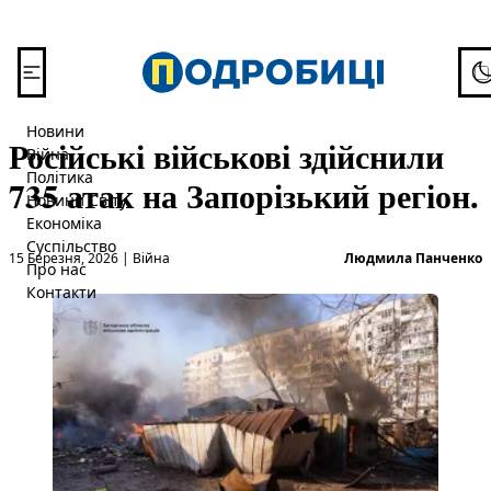
Перейти до вмісту
To
Новини
Російські військові здійснили
Війна
Політика
735 атак на Запорізький регіон.
Новини Світу
Економіка
Суспільство
Опубліковано в
О
15 Березня, 2026
|
Війна
Людмила Панченко
Про нас
Контакти