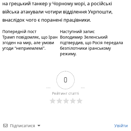
на грецький танкер у Чорному морі, а російські
війська атакували чотири відділення Укрпошти,
внаслідок чого є поранені працівники.
Попередній запис:
Наступний пост :
Навігація
Попередній пост
Наступний запис
Трамп повідомляє, що Іран
Володимир Зеленський
записів
згоден на мир, але умови
підтвердив, що Росія передала
угоди “неприемлемі”.
безпілотники іранському
режиму.
0
Рейтинг статті
Підписатися
Увійти