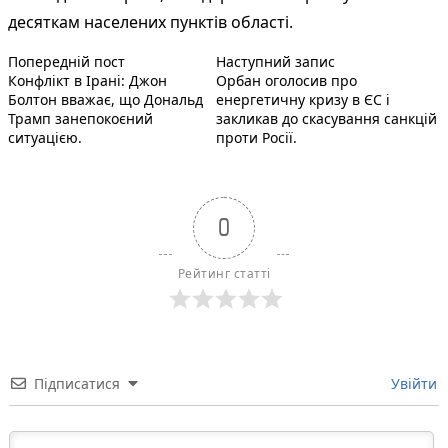
десяткам населених пунктів області.
Попередній запис:
Наступний пост 
Навігація
Попередній пост
Наступний запис
Конфлікт в Ірані: Джон
Орбан оголосив про
записів
Болтон вважає, що Дональд
енергетичну кризу в ЄС і
Трамп занепокоєний
закликав до скасування санкцій
ситуацією.
проти Росії.
0
Рейтинг статті
Підписатися
Увійти