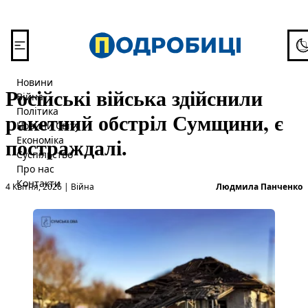
Перейти до вмісту
To
Новини
Російські війська здійснили
Війна
Політика
ракетний обстріл Сумщини, є
Новини Світу
постраждалі.
Економіка
Суспільство
Про нас
Опубліковано в
О
Контакти
4 Квітня, 2026
|
Війна
Людмила Панченко