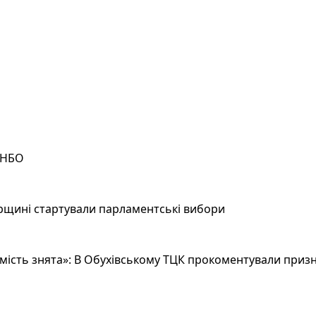
РНБО
рщині стартували парламентські вибори
ість знята»: В Обухівському ТЦК прокоментували призн