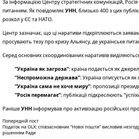
За інформацією Центру стратегічних комунікацій, Росія 
питанням. Як повідомляє
УНН
, близько 400 з цих публі
розкол у ЄС та НАТО.
Центр зазначає, що ці наративи підкріплюються заява
просувають тезу про кризу Альянсу, де українське пит
Серед основних скоординованих наративів виділяютьс
“Україна як загроза”
: країна подається як джерел
“Неспроможна держава”
: Україна описується як
“Україна сама не хоче миру”
: пропозиції прези
“Росія перемагає”
: публікації підкреслюють “успіх
Раніше
УНН
інформував про активізацію російської пр
Попередній запис:
Навігація
Попередній пост
Податок на OLX: співзасновник “Нової пошти” висловив незгоду
записів
рішенням Ради