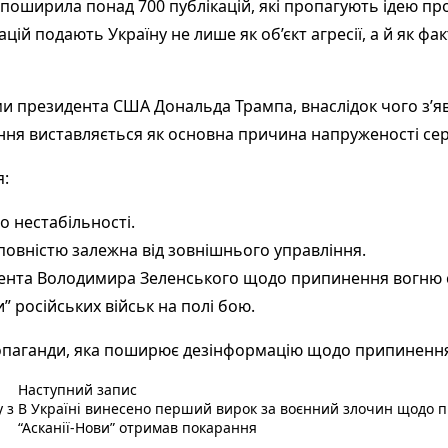
поширила понад 700 публікацій, які пропагують ідею про 
кацій подають Україну не лише як об’єкт агресії, а й як ф
ми президента США Дональда Трампа, внаслідок чого з’я
ання виставляється як основна причина напруженості се
я:
о нестабільності.
 повністю залежна від зовнішнього управління.
дента Володимира Зеленського щодо припинення вогню с
и” російських військ на полі бою.
опаганди, яка поширює дезінформацію щодо припинення 
Наступний пост :
Наступний запис
 з
В Україні винесено перший вирок за воєнний злочин щодо п
“Асканії-Нови” отримав покарання