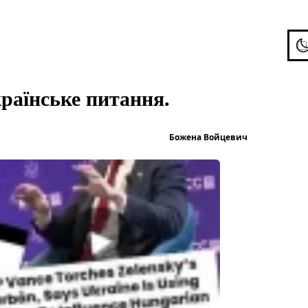
To
раїнське питання.
Опубліков
Божена Войцевич