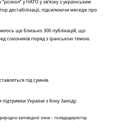
“розкол” у НАТО у зв’язку з українським
актор дестабілізації, підсилюючи меседж про
вилось ще близько 300 публікацій, що
ред союзників поряд з іранською темою.
тавляться під сумнів.
підтримки України з боку Заходу.
риродно-заповідної зони – псевдодиректор