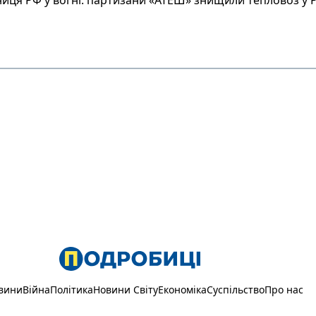
иця РФ у вогні: партизани «АТЕШ» знищили тепловоз у Р
вини
Війна
Політика
Новини Світу
Економіка
Суспільство
Про нас