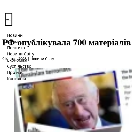
Перейти до вмісту
Новини
РФ опублікувала 700 матеріалів
Війна
Політика
Новини Світу
Опубліковано в
9 Квітня, 2026
|
Новини Світу
Економіка
Суспільство
Про нас
Контакти