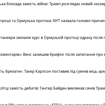
а блокада замість війни: Трамп розглядає новий «козир»
гроші та Ормузька протока: NYT назвала головні причин
анкери змінили курс в Ормузькій протоці одразу після 
оментарів»: Венс залишив брифінг після запитання про 
ь брехати»: Такер Карлсон поставив під сумнів міць арм
літці замість дебатів: Гантер Байден викликав синів Тра