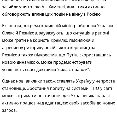
загиблим аятолою Алі Хаменеї, аналітики активно
обговорюють вплив цих подій на війну з Росією.
Експерти, зокрема колишній міністр оборони України
Олексій Резніков, зауважують, що ситуація в регіоні
може грати на користь Кремлю, підсилюючи
агресивну риторику російського керівництва.
Резніков також підкреслив, що Путін, скориставшись
новою динамікою, може продемонструвати
успішність своєї доктрини “сила є правом”.
Однак нові виклики також ставлять Україну у непросте
становище. Зростання попиту на системи ППО у світі
може затримати постачання для України, яка наразі
активно працює над адаптацією своїх засобів до нових
загроз.