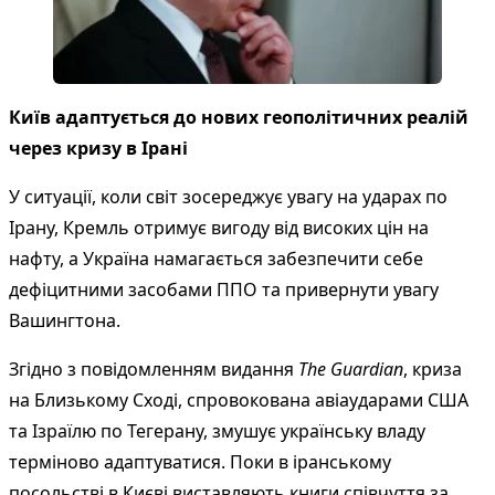
Київ адаптується до нових геополітичних реалій
через кризу в Ірані
У ситуації, коли світ зосереджує увагу на ударах по
Ірану, Кремль отримує вигоду від високих цін на
нафту, а Україна намагається забезпечити себе
дефіцитними засобами ППО та привернути увагу
Вашингтона.
Згідно з повідомленням видання
The Guardian
, криза
на Близькому Сході, спровокована авіаударами США
та Ізраїлю по Тегерану, змушує українську владу
терміново адаптуватися. Поки в іранському
посольстві в Києві виставляють книги співчуття за