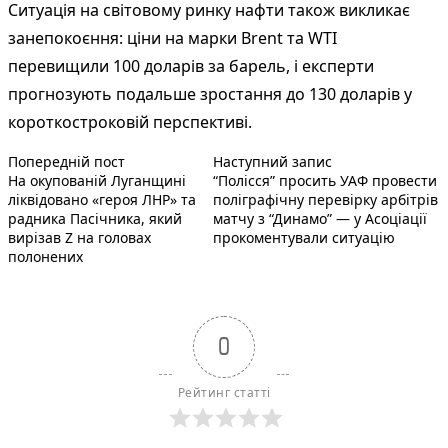
Ситуація на світовому ринку нафти також викликає
занепокоєння: ціни на марки Brent та WTI
перевищили 100 доларів за барель, і експерти
прогнозують подальше зростання до 130 доларів у
короткостроковій перспективі.
Попередній запис:
Наступний пост 
Навігація
Попередній пост
Наступний запис
На окупованій Луганщині
“Полісся” просить УАФ провести
записів
ліквідовано «героя ЛНР» та
поліграфічну перевірку арбітрів
радника Пасічника, який
матчу з “Динамо” — у Асоціації
вирізав Z на головах
прокоментували ситуацію
полонених
0
Рейтинг статті