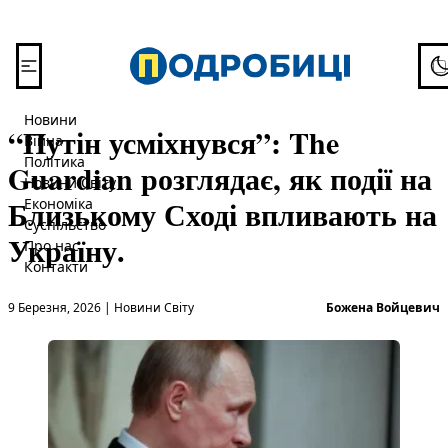
Перейти до вмісту
To
Новини
“Путін усміхнувся”: The
Війна
Політика
Guardian розглядає, як події на
Новини Світу
Близькому Сході впливають на
Економіка
Суспільство
Україну.
Про нас
Контакти
Опубліковано в
О
9 Березня, 2026
|
Новини Світу
Божена Войцевич