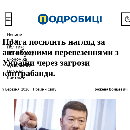
Перейти до вмісту
To
Новини
Прага посилить нагляд за
Війна
Політика
автобусними перевезеннями з
Новини Світу
України через загрози
Економіка
Суспільство
контрабанди.
Про нас
Контакти
Опубліковано в
О
9 Березня, 2026
|
Новини Світу
Божена Войцевич