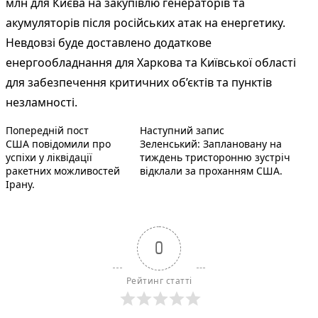
млн для Києва на закупівлю генераторів та
акумуляторів після російських атак на енергетику.
Невдовзі буде доставлено додаткове
енергообладнання для Харкова та Київської області
для забезпечення критичних об’єктів та пунктів
незламності.
Попередній запис:
Наступний пост :
Навігація
Попередній пост
Наступний запис
США повідомили про
Зеленський: Заплановану на
записів
успіхи у ліквідації
тиждень тристоронню зустріч
ракетних можливостей
відклали за проханням США.
Ірану.
0
Рейтинг статті