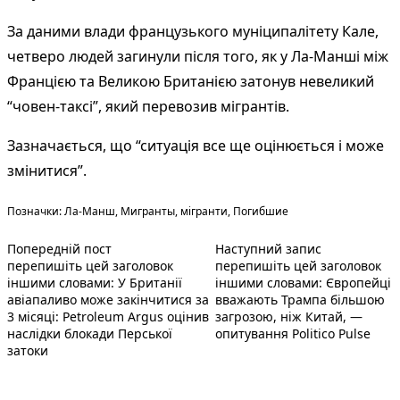
За даними влади французького муніципалітету Кале,
четверо людей загинули після того, як у Ла-Манші між
Францією та Великою Британією затонув невеликий
“човен-таксі”, який перевозив мігрантів.
Зазначається, що “ситуація все ще оцінюється і може
змінитися”.
Теги:
Позначки:
Ла-Манш
,
Мигранты
,
мігранти
,
Погибшие
Попередній запис:
Наступний по
Навігація
Попередній пост
Наступний запис
перепишіть цей заголовок
перепишіть цей заголовок
записів
іншими словами: У Британії
іншими словами: Європейці
авіапаливо може закінчитися за
вважають Трампа більшою
3 місяці: Petroleum Argus оцінив
загрозою, ніж Китай, —
наслідки блокади Перської
опитування Politico Pulse
затоки