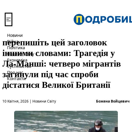
Перейти до вмісту
Новини
перепишіть цей заголовок
Війна
Політика
іншими словами: Трагедія у
Новини Світу
Ла-Манші: четверо мігрантів
Економіка
Суспільство
загинули під час спроби
Про нас
Контакти
дістатися Великої Британії
Опубліковано в
О
10 Квітня, 2026
|
Новини Світу
Божена Войцевич