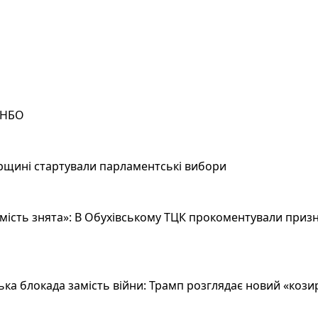
РНБО
рщині стартували парламентські вибори
ість знята»: В Обухівському ТЦК прокоментували призн
а блокада замість війни: Трамп розглядає новий «козир»