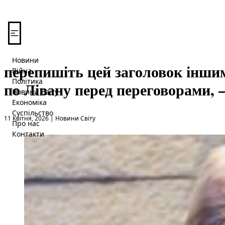
Перейти до вмісту
Новини
перепишіть цей заголовок інши
Війна
Політика
по Лівану перед переговорами, –
Новини Світу
Економіка
Суспільство
Опубліковано в
11 Квітня, 2026
|
Новини Світу
Про нас
Контакти