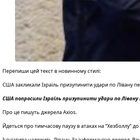
Перепиши цей текст в новинному стилі:
США закликали Ізраїль призупинити удари по Лівану пе
США попросили Ізраїль призупинити удари по Лівану
Про це пишуть джерела Axios.
Йдеться про тимчасову паузу в атаках на “Хезболлу” до 
Ініціатива належить Лівану. За інформацією джерел, В