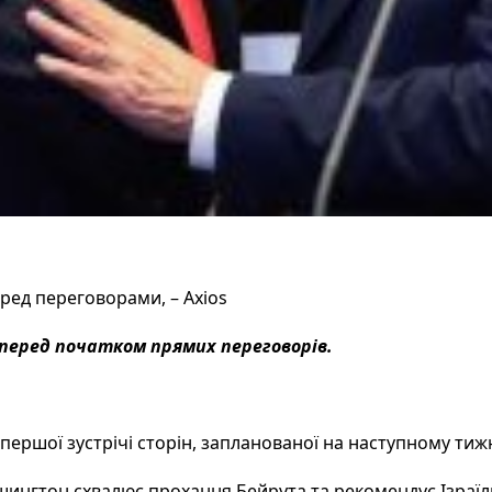
ред переговорами, – Axios
 перед початком прямих переговорів.
першої зустрічі сторін, запланованої на наступному тижн
ашингтон схвалює прохання Бейрута та рекомендує Ізраї