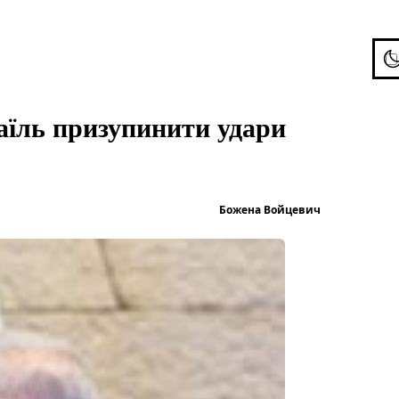
To
аїль призупинити удари
Опубліков
Божена Войцевич