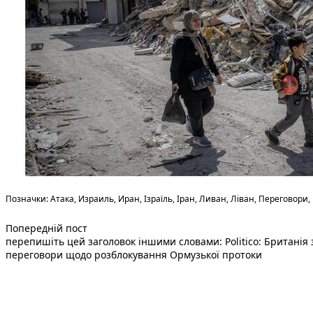
Теги:
Позначки:
Атака
,
Израиль
,
Иран
,
Ізраїль
,
Іран
,
Ливан
,
Ліван
,
Переговори
,
Попередній запис:
Навігація
Попередній пост
перепишіть цей заголовок іншими словами: Politico: Британія 
записів
переговори щодо розблокування Ормузької протоки