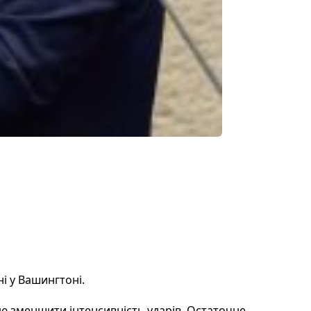
і у Вашингтоні.
лю зменшити інтенсивність ударів. Остаточне