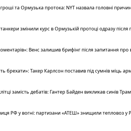
гроші та Ормузька протока: NYT назвала головні причин
анкери змінили курс в Ормузькій протоці одразу після 
оментарів»: Венс залишив брифінг після запитання про 
ь брехати»: Такер Карлсон поставив під сумнів міць арм
літці замість дебатів: Гантер Байден викликав синів Тра
иця РФ у вогні: партизани «АТЕШ» знищили тепловоз у Р