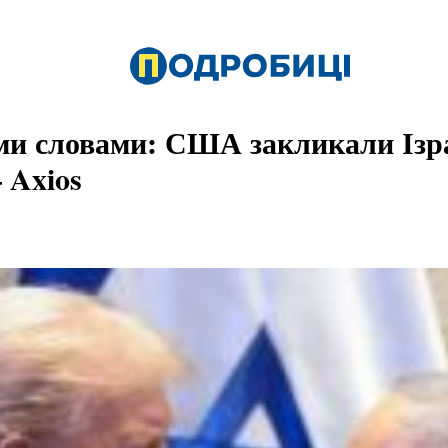
ми словами: США закликали Ізр
 Axios