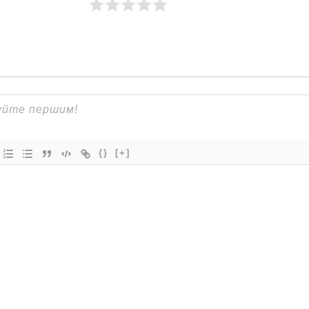
{}
[+]