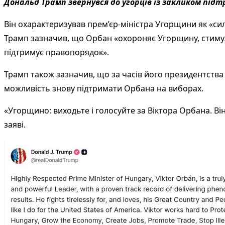
Дональд Трамп звернувся до угорців із закликом пі
Він охарактеризував прем’єр-міністра Угорщини як «силь
Трамп зазначив, що Орбан «охороняє Угорщину, стимулю
підтримує правопорядок».
Трамп також зазначив, що за часів його президентства
можливість знову підтримати Орбана на виборах.
«Угорщино: виходьте і голосуйте за Віктора Орбана. Ві
заяві.