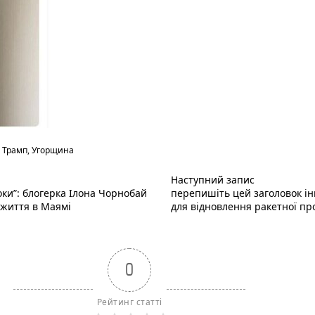
,
Трамп
,
Угорщина
Наступний п
Наступний запис
оки”: блогерка Ілона Чорнобай
перепишіть цей заголовок і
 життя в Маямі
для відновлення ракетної про
0
Рейтинг статті