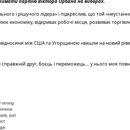
дтримати партію Віктора Орбана на виборах.
ного і рішучого лідера» і підкреслив, що той «неустанно
є економіку, відкриває робочі місця, розвиває торгівл
 відносини між США та Угорщиною «вишли на новий рівен
н справжній друг, боєць і переможець… у нього моя повн