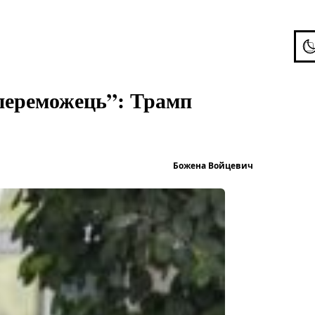
To
 переможець”: Трамп
Опубліков
Божена Войцевич