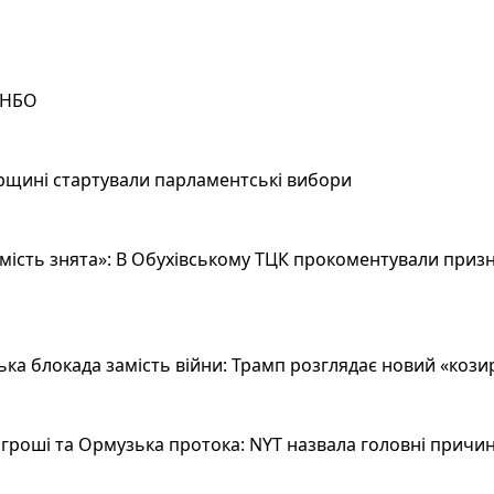
РНБО
рщині стартували парламентські вибори
ість знята»: В Обухівському ТЦК прокоментували призн
а блокада замість війни: Трамп розглядає новий «козир»
гроші та Ормузька протока: NYT назвала головні причин