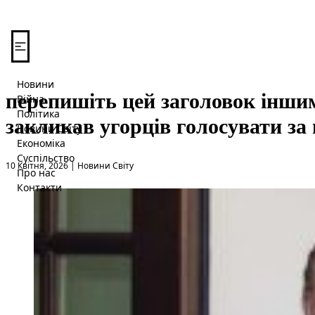
Перейти до вмісту
Новини
перепишіть цей заголовок інши
Війна
Політика
закликав угорців голосувати за
Новини Світу
Економіка
Суспільство
Опубліковано в
10 Квітня, 2026
|
Новини Світу
Про нас
Контакти