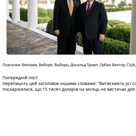
Теги:
Позначки:
Венгрия
,
Вибори
,
Выборы
,
Дональд Трамп
,
Орбан Виктор
,
США
Попередній запис:
Навігація
Попередній пост
перепишіть цей заголовок іншими словами: “Витискають усі с
записів
поскаржилася, що 15 тисяч доларів на місяць не вистачає для