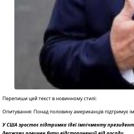
Перепиши цей текст в новинному стилі:
Опитування: Понад половину американців підтримує і
У США зростає підтримка ідеї імпічменту президент
держави повинен бути відсторонений від посади.