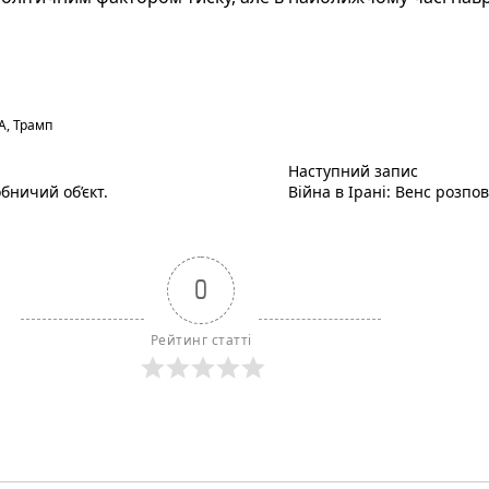
А
,
Трамп
Наступни
Наступний запис
бничий об’єкт.
Війна в Ірані: Венс розпов
0
Рейтинг статті