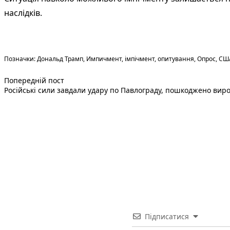
наслідків.
Теги:
Позначки:
Дональд Трамп
,
Импичмент
,
імпічмент
,
опитування
,
Опрос
,
СШ
Попередній запис:
Навігація
Попередній пост
Російські сили завдали удару по Павлограду, пошкоджено виро
записів
Підписатися