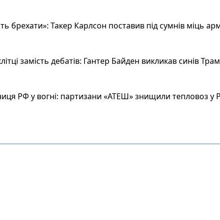
ь брехати»: Такер Карлсон поставив під сумнів міць арм
літці замість дебатів: Гантер Байден викликав синів Тра
иця РФ у вогні: партизани «АТЕШ» знищили тепловоз у Р