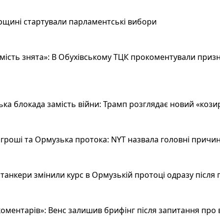
рщині стартували парламентські вибори
ість знята»: В Обухівському ТЦК прокоментували призн
а блокада замість війни: Трамп розглядає новий «козир»
гроші та Ормузька протока: NYT назвала головні причин
анкери змінили курс в Ормузькій протоці одразу після 
оментарів»: Венс залишив брифінг після запитання про 