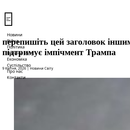
Перейти до вмісту
Новини
перепишіть цей заголовок інши
Війна
Політика
підтримує імпічмент Трампа
Новини Світу
Економіка
Суспільство
Опубліковано в
9 Квітня, 2026
|
Новини Світу
Про нас
Контакти