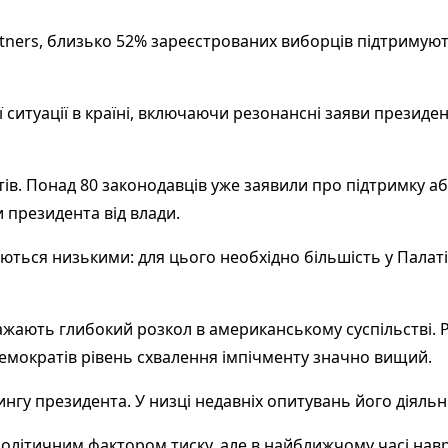
tners, близько 52% зареєстрованих виборців підтримуют
 ситуації в країні, включаючи резонансні заяви президе
тів. Понад 80 законодавців уже заявили про підтримку а
и президента від влади.
ься низькими: для цього необхідно більшість у Палаті п
жають глибокий розкол в американському суспільстві. Р
демократів рівень схвалення імпічменту значно вищий.
ингу президента. У низці недавніх опитувань його діяль
олітичним фактором тиску, але в найближчому часі на