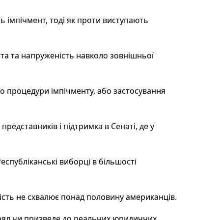
ь імпічмент, тоді як проти виступають
нта та напруженість навколо зовнішньої
бо процедури імпічменту, або застосування
редставників і підтримка в Сенаті, де у
еспубліканські виборці в більшості
ність не схвалює понад половину американців.
вряд чи призведе до реальних юридичних