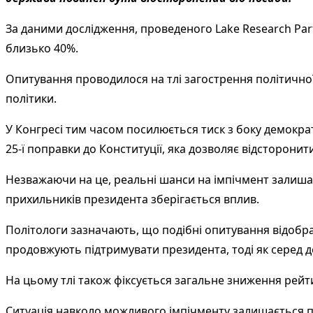
За даними дослідження, проведеного Lake Research Par
близько 40%.
Опитування проводилося на тлі загострення політичної
політики.
У Конгресі тим часом посилюється тиск з боку демокра
25-ї поправки до Конституції, яка дозволяє відсторонит
Незважаючи на це, реальні шанси на імпічмент залишают
прихильників президента зберігається вплив.
Політологи зазначають, що подібні опитування відобра
продовжують підтримувати президента, тоді як серед 
На цьому тлі також фіксується загальне зниження рейт
Ситуація навколо можливого імпічменту залишається п