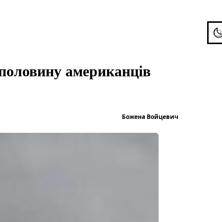
To
 половину американців
Опубліков
Божена Войцевич