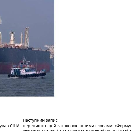
Наступний пост :
Наступний запис
кував США
перепишіть цей заголовок іншими словами: «Формую