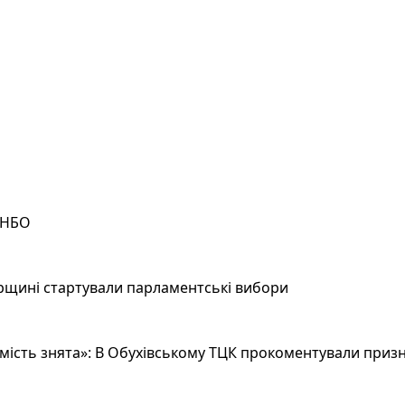
РНБО
рщині стартували парламентські вибори
ість знята»: В Обухівському ТЦК прокоментували призн