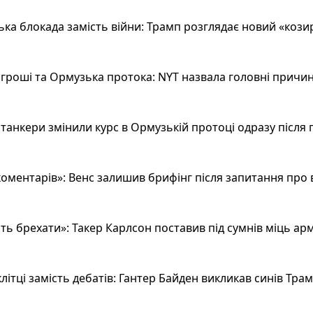
а блокада замість війни: Трамп розглядає новий «козир»
гроші та Ормузька протока: NYT назвала головні причин
анкери змінили курс в Ормузькій протоці одразу після 
оментарів»: Венс залишив брифінг після запитання про 
ь брехати»: Такер Карлсон поставив під сумнів міць арм
літці замість дебатів: Гантер Байден викликав синів Тра