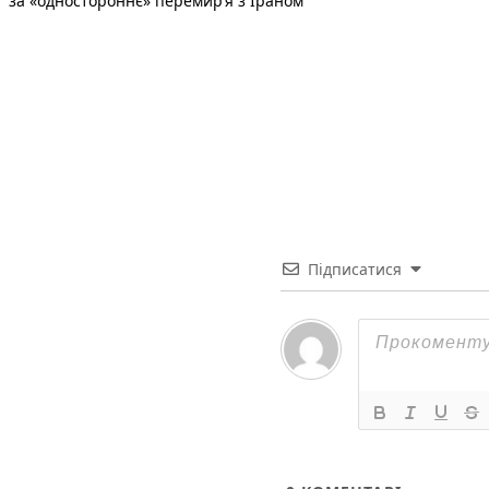
за «одностороннє» перемир’я з Іраном
Підписатися