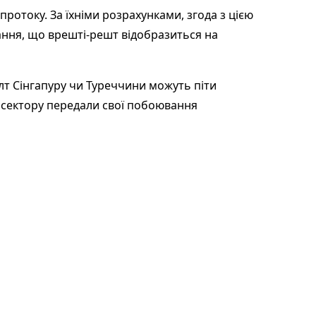
ротоку. За їхніми розрахунками, згода з цією
ання, що врешті-решт відобразиться на
лт Сінгапуру чи Туреччини можуть піти
о сектору передали свої побоювання