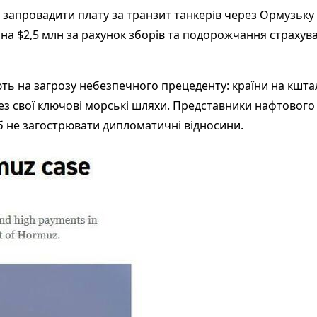
запровадити плату за транзит танкерів через Ормузьку п
на $2,5 млн за рахунок зборів та подорожчання страхув
ють на загрозу небезпечного прецеденту: країни на кшта
ерез свої ключові морські шляхи. Представники нафтовог
об не загострювати дипломатичні відносини.