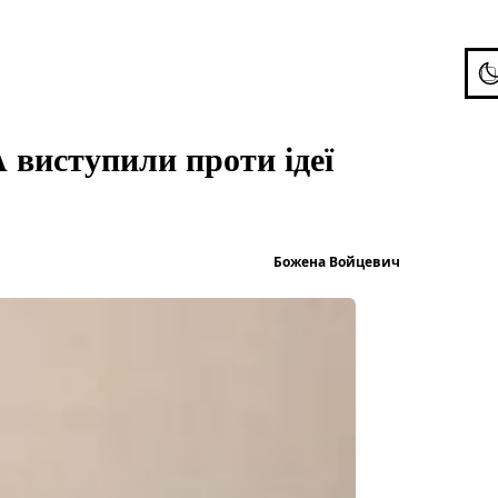
To
виступили проти ідеї
Опубліков
Божена Войцевич