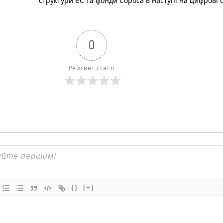
структури ЄС та фонди Сороса в наступі на цифрові 
0
Рейтинг статті
{}
[+]