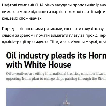
Нафтові компанії США різко засудили пропозицію Ірану 
вимогою може підвищити вартість кожної партії нафти 
кінцевих споживачах.
Поряд із фінансовими ризиками, експерти галузі вказу
слідом за Іраном і почати вимагати плату за прохід ч
адміністрації президента США, але в м’якшій формі, щ