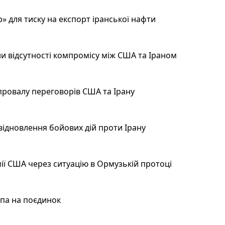
 для тиску на експорт іранської нафти
и відсутності компромісу між США та Іраном
провалу переговорів США та Ірану
відновлення бойових дій проти Ірану
ії США через ситуацію в Ормузькій протоці
мпа на поєдинок