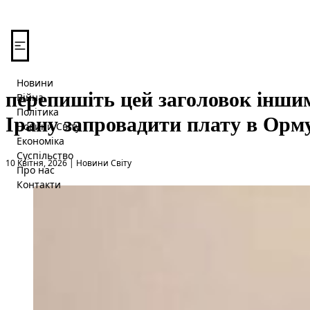
Перейти до вмісту
Новини
перепишіть цей заголовок інши
Війна
Політика
Ірану запровадити плату в Орму
Новини Світу
Економіка
Суспільство
Опубліковано в
10 Квітня, 2026
|
Новини Світу
Про нас
Контакти