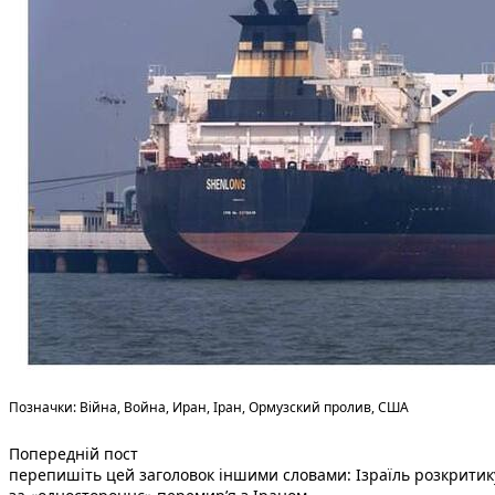
Теги:
Позначки:
Війна
,
Война
,
Иран
,
Іран
,
Ормузский пролив
,
США
Попередній запис:
Навігація
Попередній пост
перепишіть цей заголовок іншими словами: Ізраїль розкрити
записів