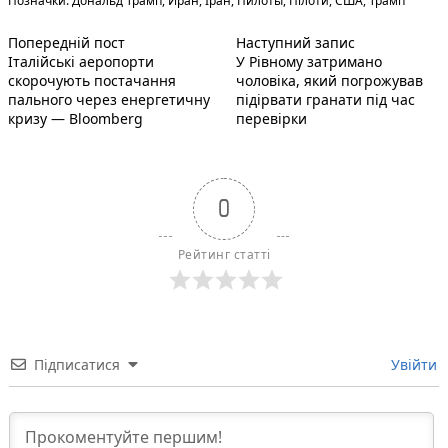
Позначки:
Дональд Трамп
,
Иран
,
Іран
,
Пилоты
,
Пілоти
,
США
,
Трамп
Попередній запис:
Наступний по
Навігація
Попередній пост
Наступний запис
Італійські аеропорти
У Рівному затримано
записів
скорочують постачання
чоловіка, який погрожував
пального через енергетичну
підірвати гранати під час
кризу — Bloomberg
перевірки
0
Рейтинг статті
Підписатися
Увійти