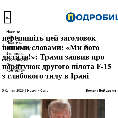
Перейти до вмісту
Новини
перепишіть цей заголовок
Війна
Політика
іншими словами: «Ми його
Новини Світу
дістали!»: Трамп заявив про
Економіка
Суспільство
порятунок другого пілота F-15
Про нас
Контакти
з глибокого тилу в Ірані
Опубліковано в
О
5 Квітня, 2026
|
Новини Світу
Божена Войцевич