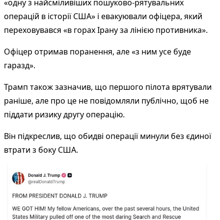
«одну з найсміливіших пошуково-рятувальних
операцій в історії США» і евакуювали офіцера, який
переховувався «в горах Ірану за лінією противника».
Офіцер отримав поранення, але «з ним усе буде
гаразд».
Трамп також зазначив, що першого пілота врятували
раніше, але про це не повідомляли публічно, щоб не
піддати ризику другу операцію.
Він підкреслив, що обидві операції минули без єдиної
втрати з боку США.